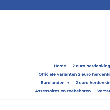
Ga
direct
naar
de
hoofdinhoud
Home
2 euro herdenkin
Officiele varianten 2 euro herde
Eurolanden
2 euro herdenki
Assessoires en toebehoren
Verza