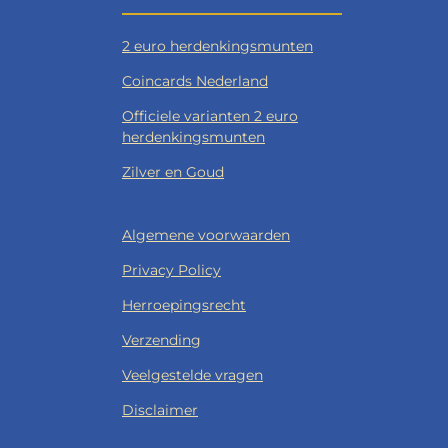
2 euro herdenkingsmunten
Coincards Nederland
Officiele varianten 2 euro
herdenkingsmunten
Zilver en Goud
Algemene voorwaarden
Privacy Policy
Herroepingsrecht
Verzending
Veelgestelde vragen
Disclaimer