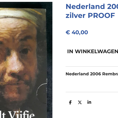
Nederland 200
zilver PROOF
€ 40,00
IN WINKELWAGE
Nederland 2006 Rembran
D
D
S
E
E
H
L
E
A
E
L
R