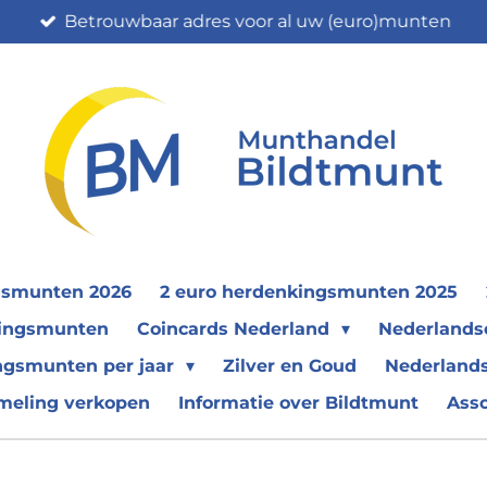
Betrouwbaar adres voor al uw (euro)munten
gsmunten 2026
2 euro herdenkingsmunten 2025
nkingsmunten
Coincards Nederland
Nederland
ngsmunten per jaar
Zilver en Goud
Nederlands
meling verkopen
Informatie over Bildtmunt
Ass