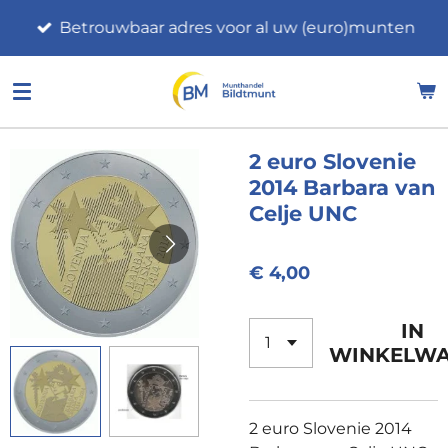
Ga
Betrouwbaar adres voor al uw (euro)munten
direct
naar
de
hoofdinhoud
2 euro Slovenie
2014 Barbara van
Celje UNC
€ 4,00
IN
WINKELW
2 euro Slovenie 2014