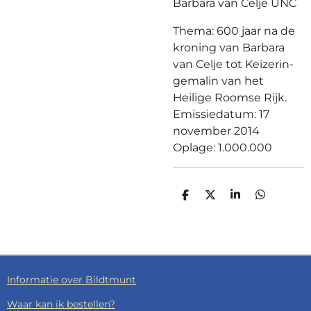
Barbara van Celje UNC
Thema: 600 jaar na de
kroning van Barbara
van Celje tot Keizerin-
gemalin van het
Heilige Roomse Rijk.
Emissiedatum: 17
november 2014
Oplage: 1.000.000
D
D
S
D
E
E
H
E
L
E
A
L
E
L
R
E
N
E
N
Informatie over Bildtmunt
Waar kan ik bestellen?