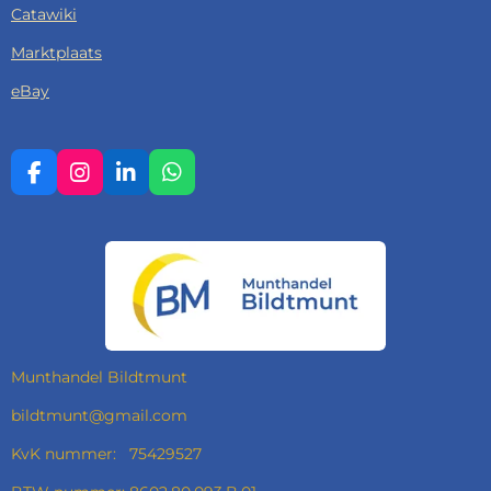
Catawiki
Marktplaats
eBay
F
I
L
W
A
N
I
H
C
S
N
A
E
T
K
T
B
A
E
S
O
G
D
A
O
R
I
P
K
A
N
P
M
Munthandel Bildtmunt
bildtmunt@gmail.com
KvK nummer: 75429527