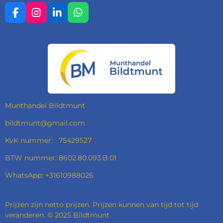
F
I
L
W
A
N
I
H
C
S
N
A
E
T
K
T
B
A
E
S
O
G
D
A
O
R
I
P
K
A
N
P
M
Munthandel Bildtmunt
bildtmunt@gmail.com
KvK nummer: 75429527
BTW nummer: 8602.80.093.B.01
WhatsApp: +31610988026
Prijzen zijn netto prijzen. Prijzen kunnen van tijd tot tijd
veranderen. © 2025 Bildtmunt