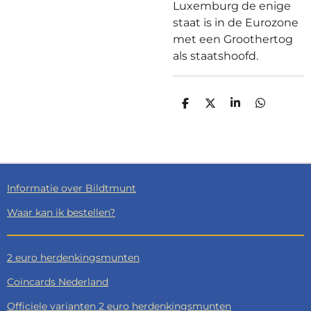
Luxemburg de enige
staat is in de Eurozone
met een Groothertog
als staatshoofd.
D
D
S
D
E
E
H
E
L
E
A
L
E
L
R
E
N
E
N
Informatie over Bildtmunt
Waar kan ik bestellen?
2 euro herdenkingsmunten
Coincards Nederland
Officiele varianten 2 euro herdenkingsmunten