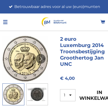
Ga
Betrouwbaar adres voor al uw (euro)munten
direct
naar
de
hoofdinhoud
2 euro
Luxemburg 2014
Troonsbestijging
Groothertog Jan
UNC
€ 4,00
IN
WINKELW