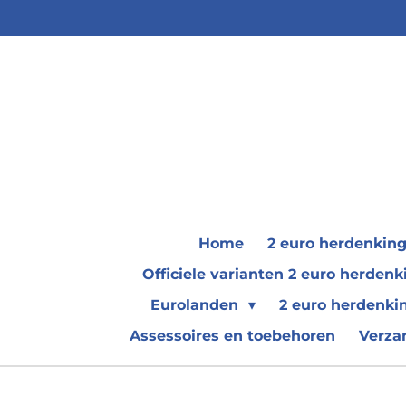
Ga
direct
naar
de
hoofdinhoud
Home
2 euro herdenkin
Officiele varianten 2 euro herde
Eurolanden
2 euro herdenki
Assessoires en toebehoren
Verza