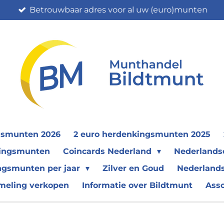
Betrouwbaar adres voor al uw (euro)munten
gsmunten 2026
2 euro herdenkingsmunten 2025
nkingsmunten
Coincards Nederland
Nederland
ngsmunten per jaar
Zilver en Goud
Nederlands
meling verkopen
Informatie over Bildtmunt
Ass