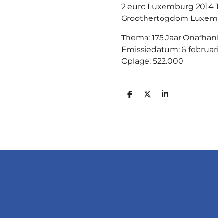
2 euro Luxemburg 2014 17
Groothertogdom Luxem
Thema: 175 Jaar Onafhan
Emissiedatum: 6 februar
Oplage: 522.000
D
D
S
E
E
H
L
E
A
E
L
R
N
E