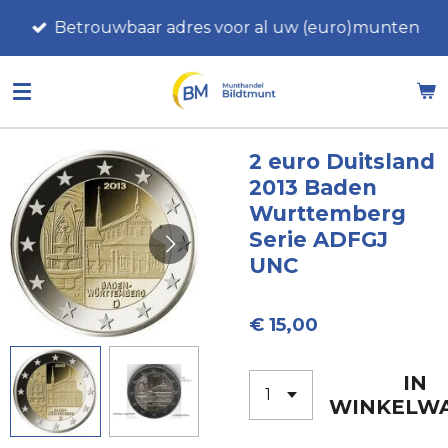
Ga
Betrouwbaar adres voor al uw (euro)munten
direct
naar
de
hoofdinhoud
2 euro Duitsland
2013 Baden
Wurttemberg
Serie ADFGJ
UNC
€ 15,00
IN
WINKELW