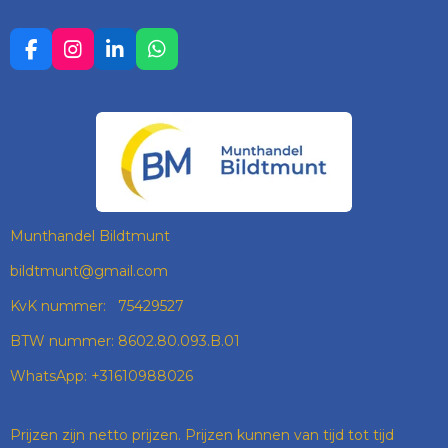
F
I
L
W
A
N
I
H
C
S
N
A
E
T
K
T
B
A
E
S
O
G
D
A
O
R
I
P
K
A
N
P
M
Munthandel Bildtmunt
bildtmunt@gmail.com
KvK nummer: 75429527
BTW nummer: 8602.80.093.B.01
WhatsApp: +31610988026
Prijzen zijn netto prijzen. Prijzen kunnen van tijd tot tijd