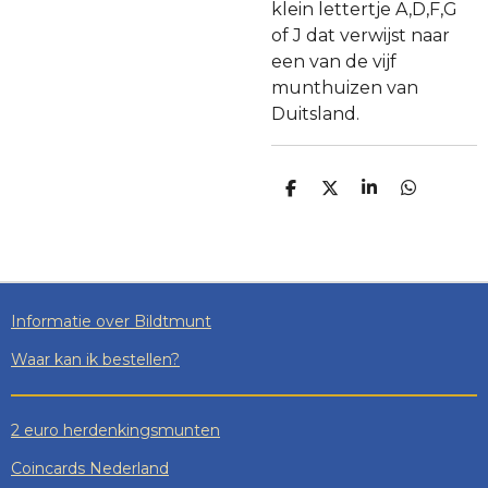
klein lettertje A,D,F,G
of J dat verwijst naar
een van de vijf
munthuizen van
Duitsland.
D
D
S
D
E
E
H
E
L
E
A
L
E
L
R
E
N
E
N
Informatie over Bildtmunt
Waar kan ik bestellen?
2 euro herdenkingsmunten
Coincards Nederland