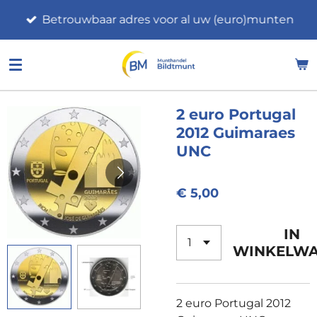
Ga
Betrouwbaar adres voor al uw (euro)munten
direct
naar
de
hoofdinhoud
2 euro Portugal
2012 Guimaraes
UNC
€ 5,00
IN
WINKELW
2 euro Portugal 2012