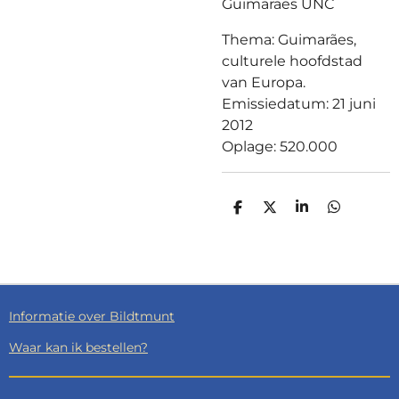
Guimaraes UNC
Thema: Guimarães,
culturele hoofdstad
van Europa.
Emissiedatum: 21 juni
2012
Oplage: 520.000
D
D
S
D
E
E
H
E
L
E
A
L
E
L
R
E
N
E
N
Informatie over Bildtmunt
Waar kan ik bestellen?