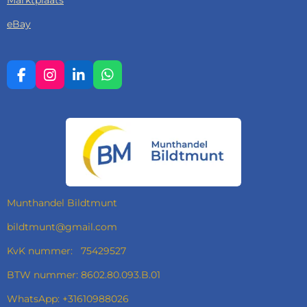
Marktplaats
eBay
F
I
L
W
A
N
I
H
C
S
N
A
E
T
K
T
B
A
E
S
O
G
D
A
O
R
I
P
K
A
N
P
M
Munthandel Bildtmunt
bildtmunt@gmail.com
KvK nummer: 75429527
BTW nummer: 8602.80.093.B.01
WhatsApp: +31610988026