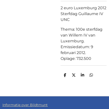
2 euro Luxemburg 2012
Sterfdag Guillaume IV
UNC
Thema: 100e sterfdag
van Willem IV van
Luxemburg.
Emissiedatum: 9
februari 2012.
Oplage: 732.500
D
D
S
D
E
E
H
E
L
E
A
L
E
L
R
E
N
E
N
Informatie over Bildtmunt