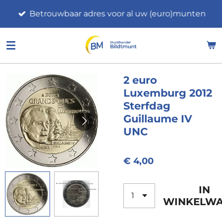
Ga
Betrouwbaar adres voor al uw (euro)munten
direct
naar
de
hoofdinhoud
2 euro
Luxemburg 2012
Sterfdag
Guillaume IV
UNC
€ 4,00
IN
WINKELW