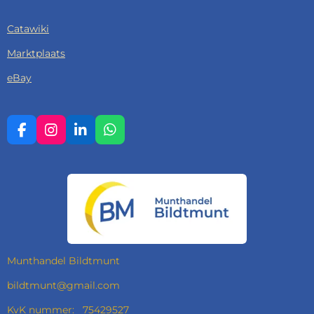
Catawiki
Marktplaats
eBay
F
I
L
W
A
N
I
H
C
S
N
A
E
T
K
T
B
A
E
S
O
G
D
A
O
R
I
P
K
A
N
P
M
Munthandel Bildtmunt
bildtmunt@gmail.com
KvK nummer: 75429527