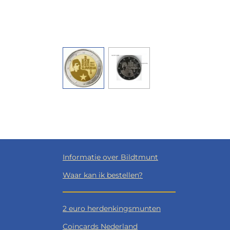
Informatie over Bildtmunt
Waar kan ik bestellen?
2 euro herdenkingsmunten
Coincards Nederland