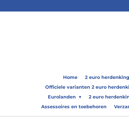
Ga
direct
naar
de
hoofdinhoud
Home
2 euro herdenkin
Officiele varianten 2 euro herde
Eurolanden
2 euro herdenki
Assessoires en toebehoren
Verza