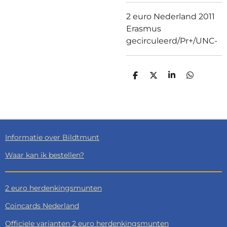
2 euro Nederland 2011
Erasmus
gecirculeerd/Pr+/UNC-
D
D
S
D
E
E
H
E
L
E
A
L
E
L
R
E
N
E
N
Informatie over Bildtmunt
Waar kan ik bestellen?
2 euro herdenkingsmunten
Coincards Nederland
Officiele varianten 2 euro herdenkingsmunten