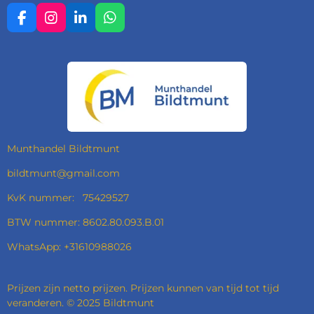
F
I
L
W
A
N
I
H
C
S
N
A
E
T
K
T
B
A
E
S
O
G
D
A
O
R
I
P
K
A
N
P
M
Munthandel Bildtmunt
bildtmunt@gmail.com
KvK nummer: 75429527
BTW nummer: 8602.80.093.B.01
WhatsApp: +31610988026
Prijzen zijn netto prijzen. Prijzen kunnen van tijd tot tijd
veranderen. © 2025 Bildtmunt