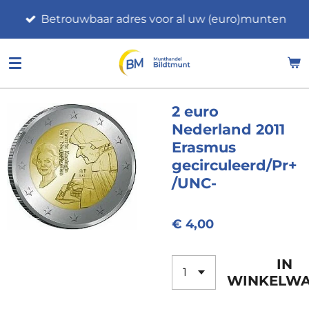
Ga
Betrouwbaar adres voor al uw (euro)munten
direct
naar
de
hoofdinhoud
2 euro
Nederland 2011
Erasmus
gecirculeerd/Pr+
/UNC-
€ 4,00
IN
WINKELW