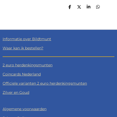
D
D
S
D
E
E
H
E
L
E
A
L
E
L
R
E
N
E
N
Informatie over Bildtmunt
Waar kan ik bestellen?
2 euro herdenkingsmunten
Coincards Nederland
Officiele varianten 2 euro herdenkingsmunten
Zilver en Goud
Algemene voorwaarden