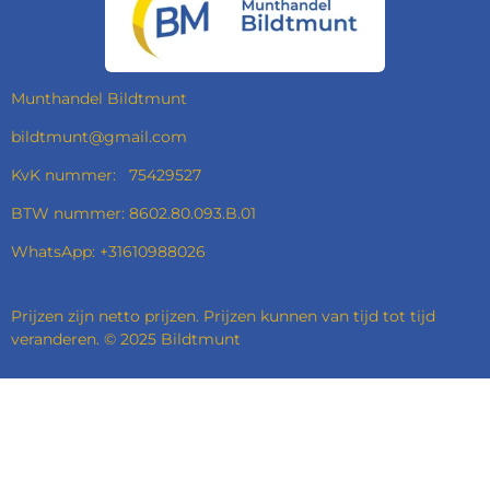
O
G
D
A
O
R
I
P
K
A
N
P
M
Munthandel Bildtmunt
bildtmunt@gmail.com
KvK nummer: 75429527
BTW nummer: 8602.80.093.B.01
WhatsApp: +31610988026
Prijzen zijn netto prijzen. Prijzen kunnen van tijd tot tijd
veranderen. © 2025 Bildtmunt