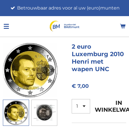
Ga
Betrouwbaar adres voor al uw (euro)munten
direct
naar
de
hoofdinhoud
2 euro
Luxemburg 2010
Henri met
wapen UNC
€ 7,00
IN
WINKELW