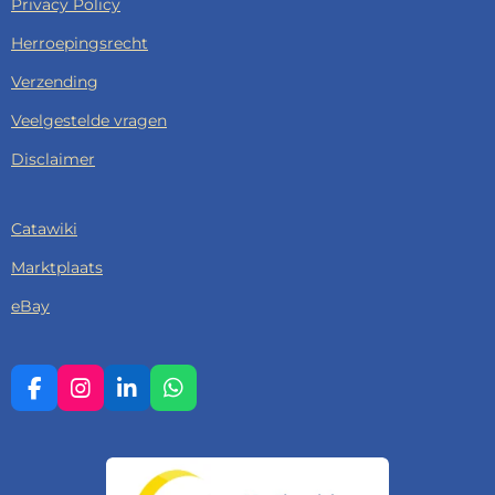
Privacy Policy
Herroepingsrecht
Verzending
Veelgestelde vragen
Disclaimer
Catawiki
Marktplaats
eBay
F
I
L
W
A
N
I
H
C
S
N
A
E
T
K
T
B
A
E
S