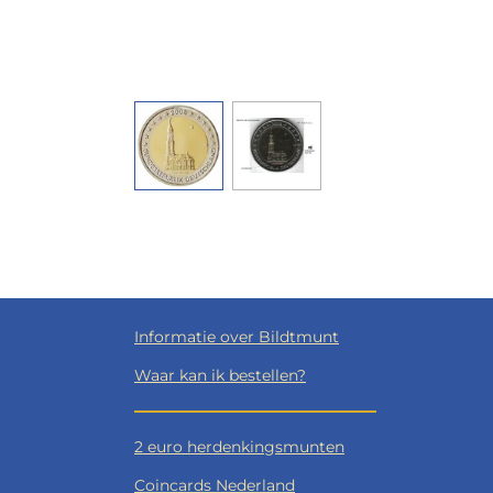
Informatie over Bildtmunt
Waar kan ik bestellen?
2 euro herdenkingsmunten
Coincards Nederland