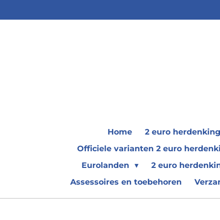
Ga
direct
naar
de
hoofdinhoud
Home
2 euro herdenkin
Officiele varianten 2 euro herde
Eurolanden
2 euro herdenki
Assessoires en toebehoren
Verza