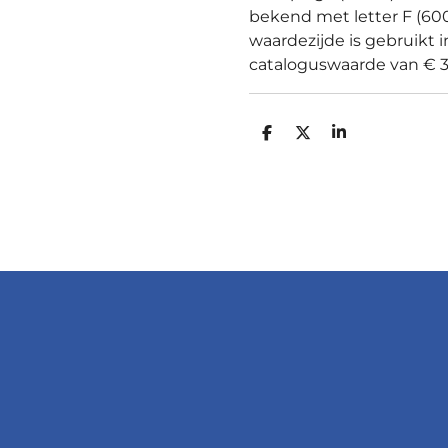
bekend met letter F (600
waardezijde is gebruikt 
cataloguswaarde van € 3
D
D
S
E
E
H
L
E
A
E
L
R
N
E