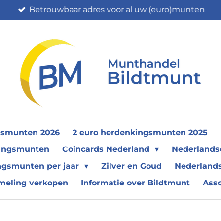
Betrouwbaar adres voor al uw (euro)munten
gsmunten 2026
2 euro herdenkingsmunten 2025
nkingsmunten
Coincards Nederland
Nederland
ngsmunten per jaar
Zilver en Goud
Nederlands
meling verkopen
Informatie over Bildtmunt
Ass