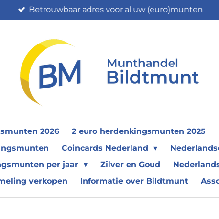
Betrouwbaar adres voor al uw (euro)munten
gsmunten 2026
2 euro herdenkingsmunten 2025
nkingsmunten
Coincards Nederland
Nederland
ngsmunten per jaar
Zilver en Goud
Nederlands
meling verkopen
Informatie over Bildtmunt
Ass