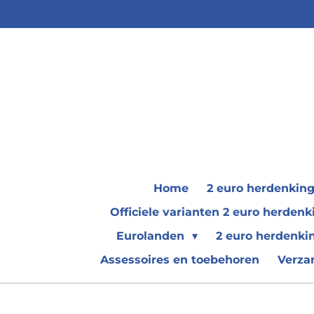
Ga
direct
naar
de
hoofdinhoud
Home
2 euro herdenkin
Officiele varianten 2 euro herde
Eurolanden
2 euro herdenki
Assessoires en toebehoren
Verza