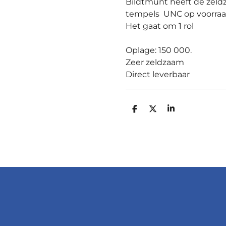
Bildtmunt heeft de zeld
tempels UNC op voorra
Het gaat om 1 rol
Oplage: 150 000.
Zeer zeldzaam
Direct leverbaar
D
D
S
E
E
H
L
E
A
E
L
R
N
E