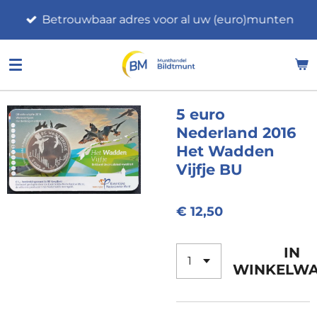
Ga
Betrouwbaar adres voor al uw (euro)munten
direct
naar
de
hoofdinhoud
5 euro
Nederland 2016
Het Wadden
Vijfje BU
€ 12,50
IN
WINKELW