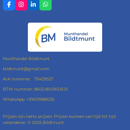
F
I
L
W
A
N
I
H
C
S
N
A
E
T
K
T
B
A
E
S
O
G
D
A
O
R
I
P
K
A
N
P
M
Munthandel Bildtmunt
bildtmunt@gmail.com
KvK nummer: 75429527
BTW nummer: 8602.80.093.B.01
WhatsApp: +31610988026
Prijzen zijn netto prijzen. Prijzen kunnen van tijd tot tijd
veranderen. © 2025 Bildtmunt