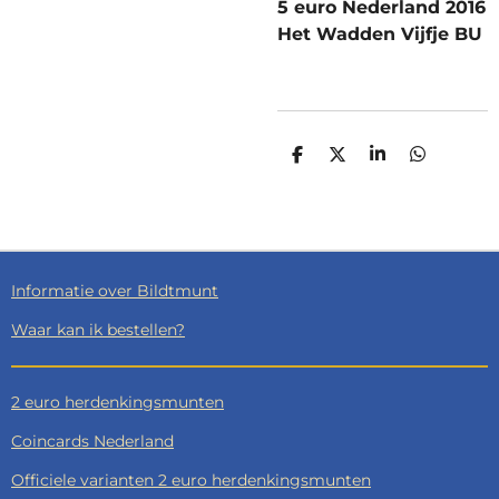
5 euro Nederland 2016
Het Wadden Vijfje BU
D
D
S
D
E
E
H
E
L
E
A
L
E
L
R
E
N
E
N
Informatie over Bildtmunt
Waar kan ik bestellen?
2 euro herdenkingsmunten
Coincards Nederland
Officiele varianten 2 euro herdenkingsmunten