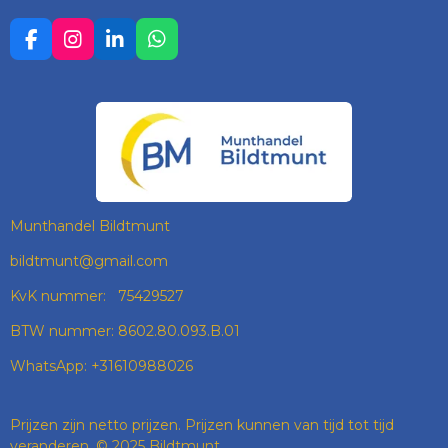
F
I
L
W
A
N
I
H
C
S
N
A
E
T
K
T
B
A
E
S
O
G
D
A
O
R
I
P
K
A
N
P
M
Munthandel Bildtmunt
bildtmunt@gmail.com
KvK nummer: 75429527
BTW nummer: 8602.80.093.B.01
WhatsApp: +31610988026
Prijzen zijn netto prijzen. Prijzen kunnen van tijd tot tijd
veranderen. © 2025 Bildtmunt