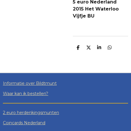
5 euro Nederland
2015 Het Waterloo
Vijfje BU
D
D
S
D
E
E
H
E
L
E
A
L
E
L
R
E
N
E
N
Informatie over Bildtmunt
Waar kan ik bestellen?
2 euro herdenkingsmunten
Coincards Nederland