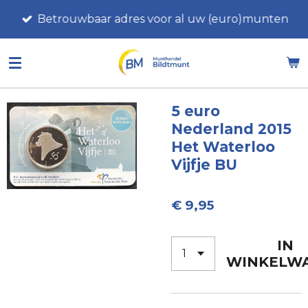
Ga
Betrouwbaar adres voor al uw (euro)munten
direct
naar
de
hoofdinhoud
5 euro
Nederland 2015
Het Waterloo
Vijfje BU
€ 9,95
IN
WINKELW