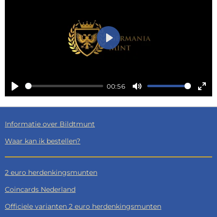
P
l
a
00:56
y
P
M
E
l
u
n
a
t
t
Informatie over Bildtmunt
y
e
e
Waar kan ik bestellen?
r
f
2 euro herdenkingsmunten
u
l
Coincards Nederland
l
Officiele varianten 2 euro herdenkingsmunten
s