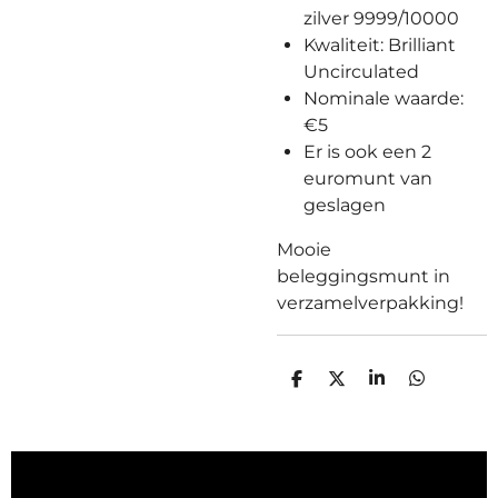
zilver 9999/10000
Kwaliteit: Brilliant
Uncirculated
Nominale waarde:
€5
Er is ook een 2
euromunt van
geslagen
Mooie
beleggingsmunt in
verzamelverpakking!
D
D
S
D
E
E
H
E
L
E
A
L
E
L
R
E
N
E
N