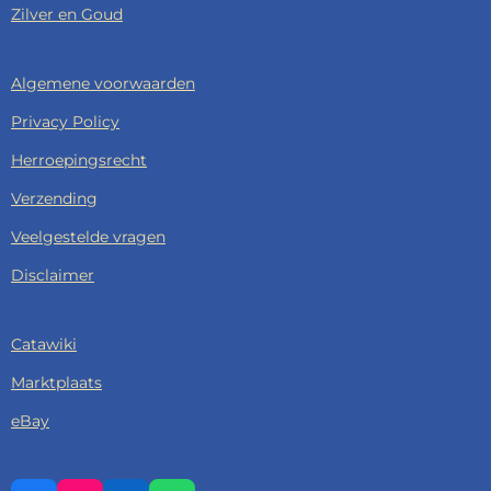
Zilver en Goud
c
r
Algemene voorwaarden
e
e
Privacy Policy
n
Herroepingsrecht
Verzending
Veelgestelde vragen
Disclaimer
Catawiki
Marktplaats
eBay