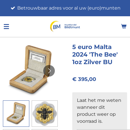
Ga
Betrouwbaar adres voor al uw (euro)munten
direct
naar
de
hoofdinhoud
5 euro Malta
2024 'The Bee'
1oz Zilver BU
€ 395,00
Laat het me weten
wanneer dit
product weer op
voorraad is.