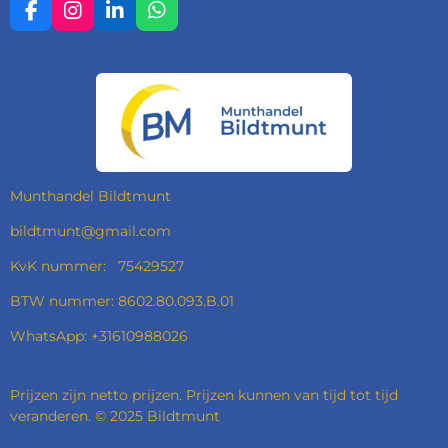
F
I
L
W
A
N
I
H
C
S
N
A
E
T
K
T
B
A
E
S
O
G
D
A
O
R
I
P
K
A
N
P
M
Munthandel Bildtmunt
bildtmunt@gmail.com
KvK nummer: 75429527
BTW nummer: 8602.80.093.B.01
WhatsApp: +31610988026
Prijzen zijn netto prijzen. Prijzen kunnen van tijd tot tijd
veranderen. © 2025 Bildtmunt