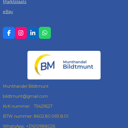
Marktplaats
eBay
F
I
L
W
A
N
I
H
C
S
N
A
E
T
K
T
B
A
E
S
O
G
D
A
O
R
I
P
K
A
N
P
M
Munthandel Bildtmunt
bildtmunt@gmail.com
KvK nummer: 75429527
BTW nummer: 8602.80.093.B.01
WhatsApp: +31610988026