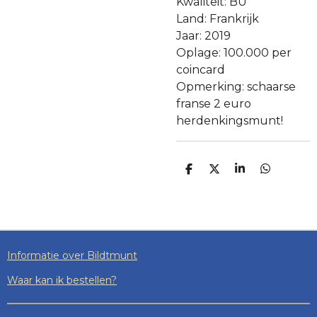
Kwaliteit: BU
Land: Frankrijk
Jaar: 2019
Oplage: 100.000 per
coincard
Opmerking: schaarse
franse 2 euro
herdenkingsmunt!
D
D
S
D
E
E
H
E
L
E
A
L
E
L
R
E
N
E
N
Informatie over Bildtmunt
Waar kan ik bestellen?