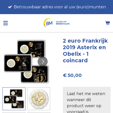
Ga
Betrouwbaar adres voor al uw (euro)munten
direct
naar
de
hoofdinhoud
2 euro Frankrijk
2019 Asterix en
Obelix - 1
coincard
€ 50,00
Laat het me weten
wanneer dit
product weer op
voorraad is.