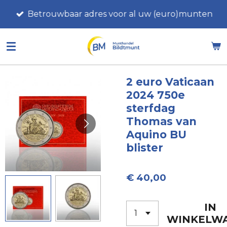
Ga
Betrouwbaar adres voor al uw (euro)munten
direct
naar
de
hoofdinhoud
2 euro Vaticaan
2024 750e
sterfdag
Thomas van
Aquino BU
blister
€ 40,00
IN
WINKELW