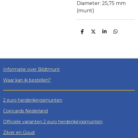
Diameter: 25,75 mm
(munt)
D
D
S
D
E
E
H
E
L
E
A
L
E
L
R
E
N
E
N
Informatie over Bildtmunt
Waar kan ik bestellen?
2 euro herdenkingsmunten
Coincards Nederland
Officiele varianten 2 euro herdenkingsmunten
Zilver en Goud