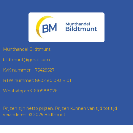
A
N
I
H
C
S
N
A
E
T
K
T
B
A
E
S
O
G
D
A
O
R
I
P
K
A
N
P
M
Munthandel Bildtmunt
bildtmunt@gmail.com
KvK nummer: 75429527
BTW nummer: 8602.80.093.B.01
WhatsApp: +31610988026
Prijzen zijn netto prijzen. Prijzen kunnen van tijd tot tijd
veranderen. © 2025 Bildtmunt