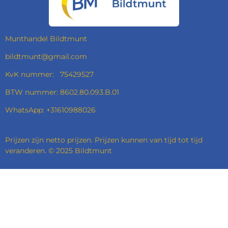
O
R
I
P
K
A
N
P
M
Munthandel Bildtmunt
bildtmunt@gmail.com
KvK nummer: 75429527
BTW nummer: 8602.80.093.B.01
WhatsApp: +31610988026
Prijzen zijn netto prijzen. Prijzen kunnen van tijd tot tijd
veranderen. © 2025 Bildtmunt