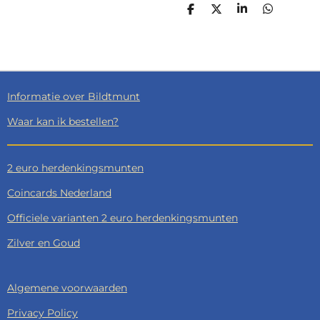
D
D
S
D
E
E
H
E
L
E
A
L
E
L
R
E
N
E
N
Informatie over Bildtmunt
Waar kan ik bestellen?
2 euro herdenkingsmunten
Coincards Nederland
Officiele varianten 2 euro herdenkingsmunten
Zilver en Goud
Algemene voorwaarden
Privacy Policy