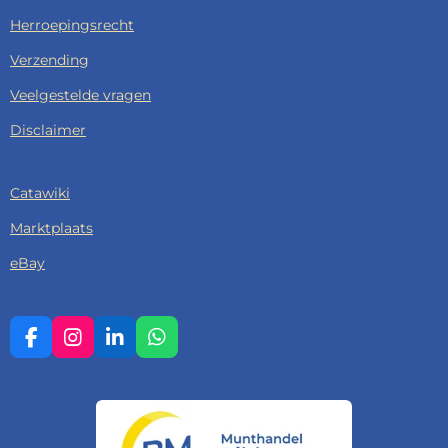
Herroepingsrecht
Verzending
Veelgestelde vragen
Disclaimer
Catawiki
Marktplaats
eBay
F
I
L
W
A
N
I
H
C
S
N
A
E
T
K
T
B
A
E
S
O
G
D
A