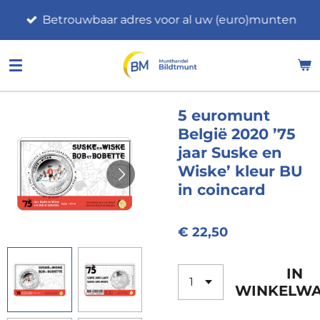
Ga
Betrouwbaar adres voor al uw (euro)munten
direct
naar
de
hoofdinhoud
5 euromunt
België 2020 ’75
jaar Suske en
Wiske’ kleur BU
in coincard
€ 22,50
IN
WINKELW