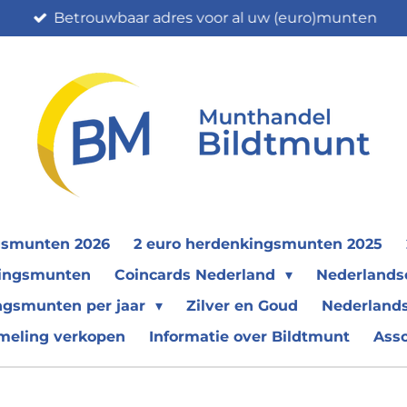
Betrouwbaar adres voor al uw (euro)munten
gsmunten 2026
2 euro herdenkingsmunten 2025
nkingsmunten
Coincards Nederland
Nederland
ngsmunten per jaar
Zilver en Goud
Nederlands
meling verkopen
Informatie over Bildtmunt
Ass