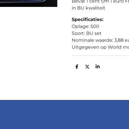
Bevat 1 cent t/m 1 euro F
in BU kwaliteit
Specificaties:
Oplage: 500
Soort: BU set
Nominale waarde: 3,88 e
Uitgegeven op World mo
D
D
S
E
E
H
L
E
A
E
L
R
N
E