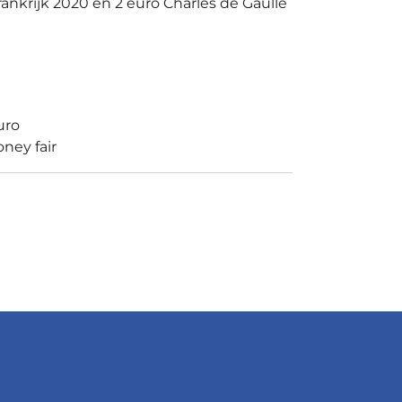
rankrijk 2020 en 2 euro Charles de Gaulle
uro
ney fair