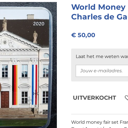
World Money F
Charles de Ga
€ 50,00
Laat het me weten wan
UITVERKOCHT
World money fair set Fra