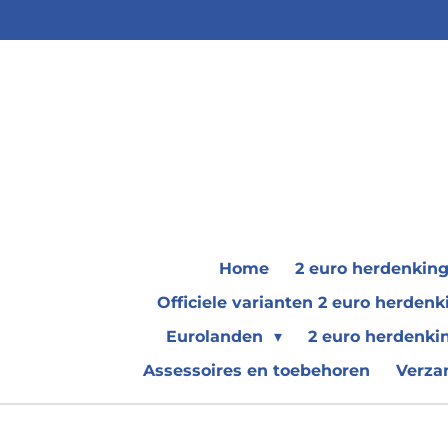
Ga
direct
naar
de
hoofdinhoud
Home
2 euro herdenkin
Officiele varianten 2 euro herde
Eurolanden
2 euro herdenki
Assessoires en toebehoren
Verza