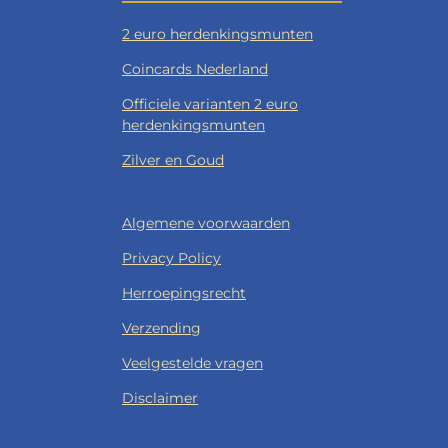
2 euro herdenkingsmunten
Coincards Nederland
Officiele varianten 2 euro
herdenkingsmunten
Zilver en Goud
Algemene voorwaarden
Privacy Policy
Herroepingsrecht
Verzending
Veelgestelde vragen
Disclaimer