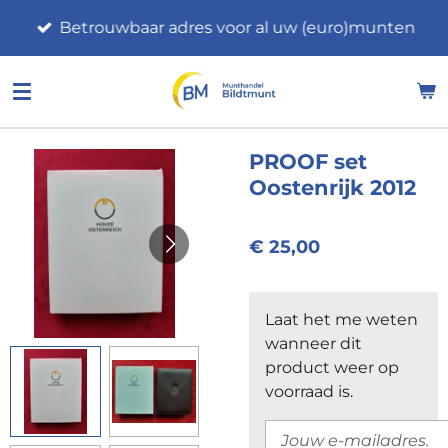
Ga
Betrouwbaar adres voor al uw (euro)munten
direct
naar
de
hoofdinhoud
PROOF set
Oostenrijk 2012
€ 25,00
Laat het me weten
wanneer dit
product weer op
voorraad is.