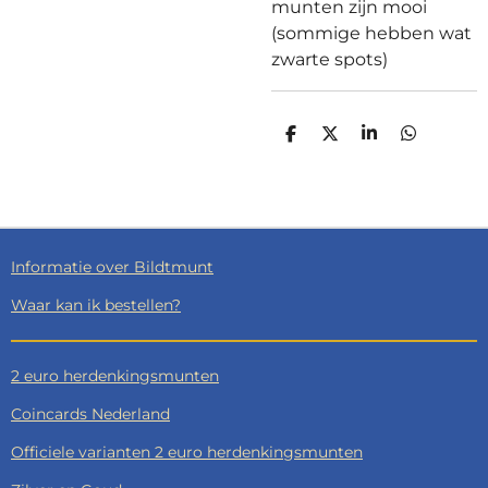
munten zijn mooi
(sommige hebben wat
zwarte spots)
D
D
S
D
E
E
H
E
L
E
A
L
E
L
R
E
N
E
N
Informatie over Bildtmunt
Waar kan ik bestellen?
2 euro herdenkingsmunten
Coincards Nederland
Officiele varianten 2 euro herdenkingsmunten