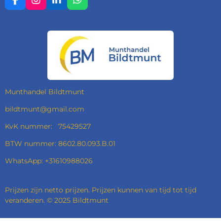
F
I
L
W
A
N
I
H
C
S
N
A
E
T
K
T
B
A
E
S
O
G
D
A
O
R
I
P
K
A
N
P
M
Munthandel Bildtmunt
bildtmunt@gmail.com
KvK nummer: 75429527
BTW nummer: 8602.80.093.B.01
WhatsApp: +31610988026
Prijzen zijn netto prijzen. Prijzen kunnen van tijd tot tijd
veranderen. © 2025 Bildtmunt