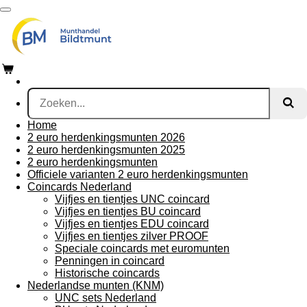
Ga
direct
naar
de
hoofdinhoud
Home
2 euro herdenkingsmunten 2026
2 euro herdenkingsmunten 2025
2 euro herdenkingsmunten
Officiele varianten 2 euro herdenkingsmunten
Coincards Nederland
Vijfjes en tientjes UNC coincard
Vijfjes en tientjes BU coincard
Vijfjes en tientjes EDU coincard
Vijfjes en tientjes zilver PROOF
Speciale coincards met euromunten
Penningen in coincard
Historische coincards
Nederlandse munten (KNM)
UNC sets Nederland