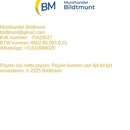
o
g
d
A
o
r
I
p
k
a
n
p
m
Munthandel Bildtmunt
bildtmunt@gmail.com
KvK nummer: 75429527
BTW nummer: 8602.80.093.B.01
WhatsApp: +31610988026
Prijzen zijn netto prijzen. Prijzen kunnen van tijd tot tijd
veranderen. © 2025 Bildtmunt