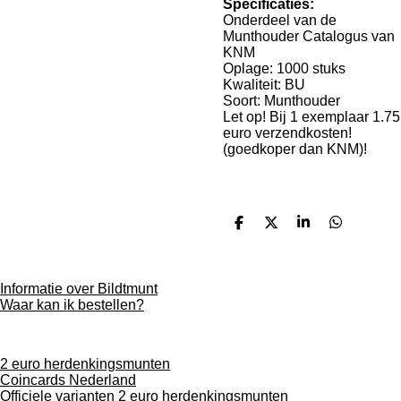
Specificaties:
Onderdeel van de
Munthouder Catalogus van
KNM
Oplage: 1000 stuks
Kwaliteit: BU
Soort: Munthouder
Let op! Bij 1 exemplaar 1.75
euro verzendkosten!
(goedkoper dan KNM)!
D
D
S
D
e
e
h
e
l
e
a
l
e
l
r
e
n
e
n
Informatie over Bildtmunt
Waar kan ik bestellen?
2 euro herdenkingsmunten
Coincards Nederland
Officiele varianten 2 euro herdenkingsmunten