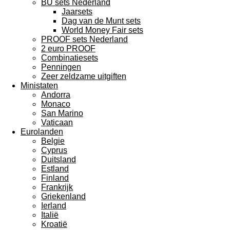
BU sets Nederland
Jaarsets
Dag van de Munt sets
World Money Fair sets
PROOF sets Nederland
2 euro PROOF
Combinatiesets
Penningen
Zeer zeldzame uitgiften
Ministaten
Andorra
Monaco
San Marino
Vaticaan
Eurolanden
Belgie
Cyprus
Duitsland
Estland
Finland
Frankrijk
Griekenland
Ierland
Italië
Kroatië