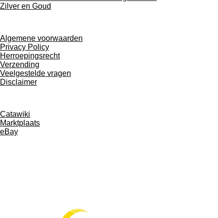
Zilver en Goud
Algemene voorwaarden
Privacy Policy
Herroepingsrecht
Verzending
Veelgestelde vragen
Disclaimer
Catawiki
Marktplaats
eBay
F
I
L
W
a
n
i
h
c
s
n
a
e
t
k
t
b
a
e
s