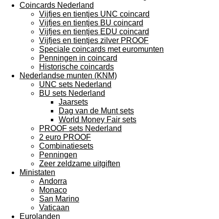
Coincards Nederland
Vijfjes en tientjes UNC coincard
Vijfjes en tientjes BU coincard
Vijfjes en tientjes EDU coincard
Vijfjes en tientjes zilver PROOF
Speciale coincards met euromunten
Penningen in coincard
Historische coincards
Nederlandse munten (KNM)
UNC sets Nederland
BU sets Nederland
Jaarsets
Dag van de Munt sets
World Money Fair sets
PROOF sets Nederland
2 euro PROOF
Combinatiesets
Penningen
Zeer zeldzame uitgiften
Ministaten
Andorra
Monaco
San Marino
Vaticaan
Eurolanden