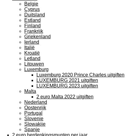
Belgie
Cyprus
Duitsland
Estland
Finland
Frankrijk
Griekenland
Ierland
Italië
Kroatië
Letland
Litouwen
Luxemburg
Luxemburg 2020 Prince Charles uitgiften
LUXEMBURG 2021 uitgiften
LUXEMBURG 2023 uitgiften
Malta
2 euro Malta 2022 uitgiften
Nederland
Oostenrijk
Portugal
Slovenie
Slowakije
Spanje
2 euro herdenkingsmunten per jaar