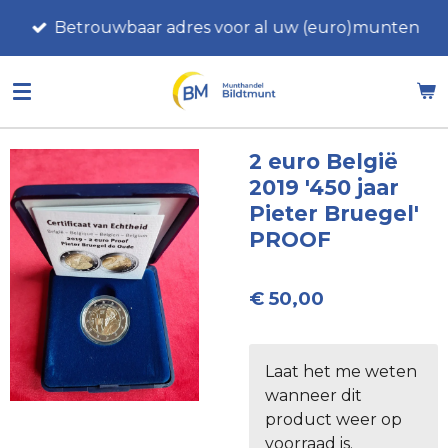
Ga
Betrouwbaar adres voor al uw (euro)munten
direct
naar
de
hoofdinhoud
2 euro België
2019 '450 jaar
Pieter Bruegel'
PROOF
€ 50,00
Laat het me weten
wanneer dit
product weer op
voorraad is.