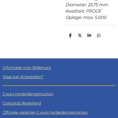
Diameter: 25,75 mm
Kwaliteit: PROOF
Oplage: max. 5.000
D
D
S
D
E
E
H
E
L
E
A
L
E
L
R
E
N
E
N
Informatie over Bildtmunt
Waar kan ik bestellen?
2 euro herdenkingsmunten
Coincards Nederland
Officiele varianten 2 euro herdenkingsmunten