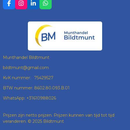
F
I
L
W
A
N
I
H
C
S
N
A
E
T
K
T
B
A
E
S
O
G
D
A
O
R
I
P
K
A
N
P
M
Munthandel Bildtmunt
bildtmunt@gmail.com
KvK nummer: 75429527
BTW nummer: 8602.80.093.B.01
WhatsApp: +31610988026
Prijzen zijn netto prijzen. Prijzen kunnen van tijd tot tijd
veranderen. © 2025 Bildtmunt