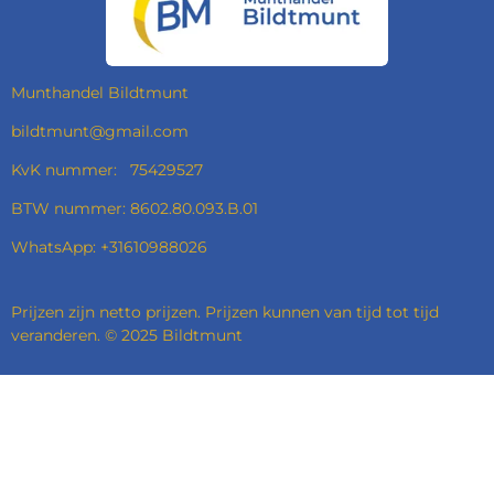
O
G
D
A
O
R
I
P
K
A
N
P
M
Munthandel Bildtmunt
bildtmunt@gmail.com
KvK nummer: 75429527
BTW nummer: 8602.80.093.B.01
WhatsApp: +31610988026
Prijzen zijn netto prijzen. Prijzen kunnen van tijd tot tijd
veranderen. © 2025 Bildtmunt