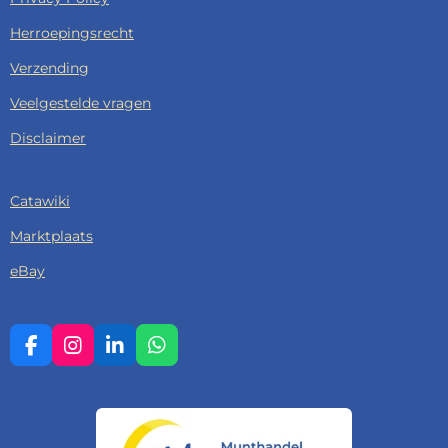
Herroepingsrecht
Verzending
Veelgestelde vragen
Disclaimer
Catawiki
Marktplaats
eBay
F
I
L
W
A
N
I
H
C
S
N
A
E
T
K
T
B
A
E
S