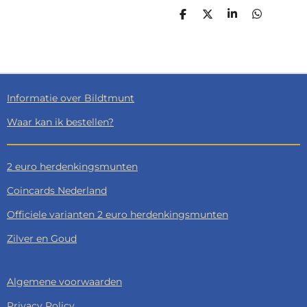
D
D
S
D
E
E
H
E
L
E
A
L
E
L
R
E
N
E
N
Informatie over Bildtmunt
Waar kan ik bestellen?
2 euro herdenkingsmunten
Coincards Nederland
Officiele varianten 2 euro herdenkingsmunten
Zilver en Goud
Algemene voorwaarden
Privacy Policy