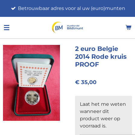
Ga
Betrouwbaar adres voor al uw (euro)munten
direct
naar
de
hoofdinhoud
2 euro Belgie
2014 Rode kruis
PROOF
€ 35,00
Laat het me weten
wanneer dit
product weer op
voorraad is.