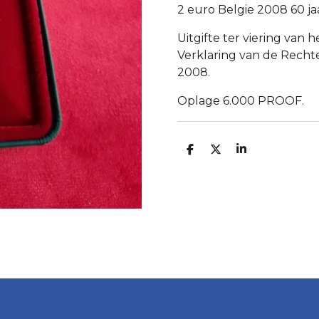
2 euro Belgie 2008 60 
Uitgifte ter viering van 
Verklaring van de Recht
2008.
Oplage 6.000 PROOF.
D
D
S
E
E
H
L
E
A
E
L
R
N
E