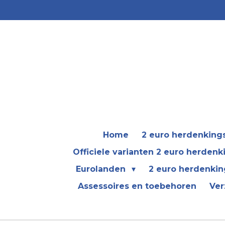
Ga
direct
naar
de
hoofdinhoud
Home
2 euro herdenkin
Officiele varianten 2 euro herden
Eurolanden
2 euro herdenkin
Assessoires en toebehoren
Ver