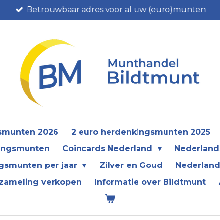
Betrouwbaar adres voor al uw (euro)munten
gsmunten 2026
2 euro herdenkingsmunten 2025
kingsmunten
Coincards Nederland
Nederland
gsmunten per jaar
Zilver en Goud
Nederland
zameling verkopen
Informatie over Bildtmunt