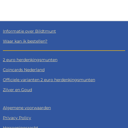
E
E
H
E
L
E
A
L
E
L
R
E
N
E
N
Informatie over Bildtmunt
Waar kan ik bestellen?
2 euro herdenkingsmunten
Coincards Nederland
Officiele varianten 2 euro herdenkingsmunten
Zilver en Goud
Algemene voorwaarden
Privacy Policy
Herroepingsrecht