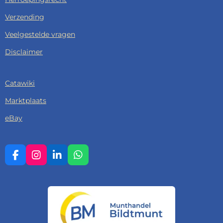
Verzending
Veelgestelde vragen
Disclaimer
Catawiki
Marktplaats
eBay
F
I
L
W
A
N
I
H
C
S
N
A
E
T
K
T
B
A
E
S
O
G
D
A
O
R
I
P