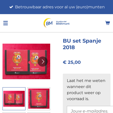
Ga
Betrouwbaar adres voor al uw (euro)munten
direct
naar
de
hoofdinhoud
BU set Spanje
2018
€ 25,00
Laat het me weten
wanneer dit
product weer op
voorraad is.