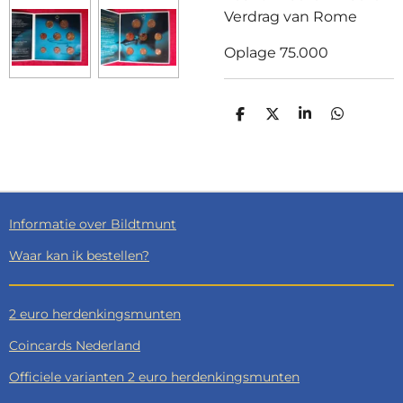
Verdrag van Rome
Oplage 75.000
D
D
S
D
E
E
H
E
L
E
A
L
E
L
R
E
N
E
N
Informatie over Bildtmunt
Waar kan ik bestellen?
2 euro herdenkingsmunten
Coincards Nederland
Officiele varianten 2 euro herdenkingsmunten