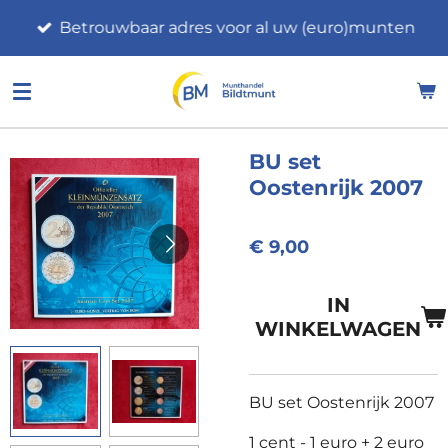
Ga
Betrouwbaar adres voor al uw (euro)munten
direct
naar
de
hoofdinhoud
BU set
Oostenrijk 2007
€ 9,00
IN
WINKELWAGEN
BU set Oostenrijk 2007
1 cent - 1 euro + 2 euro