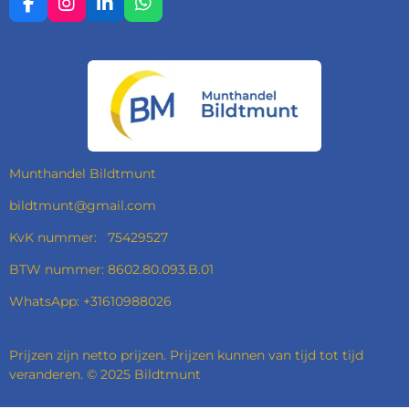
F
I
L
W
A
N
I
H
C
S
N
A
E
T
K
T
B
A
E
S
O
G
D
A
O
R
I
P
K
A
N
P
M
Munthandel Bildtmunt
bildtmunt@gmail.com
KvK nummer: 75429527
BTW nummer: 8602.80.093.B.01
WhatsApp: +31610988026
Prijzen zijn netto prijzen. Prijzen kunnen van tijd tot tijd
veranderen. © 2025 Bildtmunt