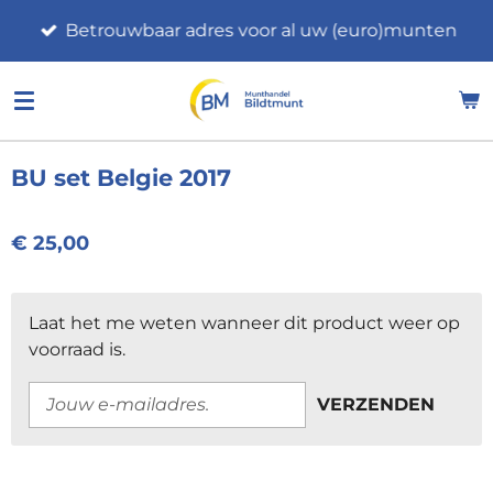
Ga
Betrouwbaar adres voor al uw (euro)munten
direct
naar
de
hoofdinhoud
BU set Belgie 2017
€ 25,00
Laat het me weten wanneer dit product weer op
voorraad is.
VERZENDEN