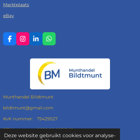
Marktplaats
eBay
F
I
L
W
A
N
I
H
C
S
N
A
E
T
K
T
B
A
E
S
O
G
D
A
O
R
I
P
K
A
N
P
M
Munthandel Bildtmunt
bildtmunt@gmail.com
KvK nummer: 75429527
BTW nummer: 8602.80.093.B.01
Deze website gebruikt cookies voor analyse-