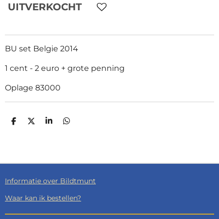
UITVERKOCHT
BU set Belgie 2014
1 cent - 2 euro + grote penning
Oplage 83000
D
D
S
D
E
E
H
E
L
E
A
L
E
L
R
E
N
E
N
Informatie over Bildtmunt
Waar kan ik bestellen?