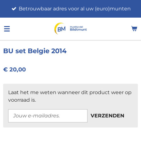
Ga
Betrouwbaar adres voor al uw (euro)munten
direct
naar
de
hoofdinhoud
BU set Belgie 2014
€ 20,00
Laat het me weten wanneer dit product weer op
voorraad is.
VERZENDEN