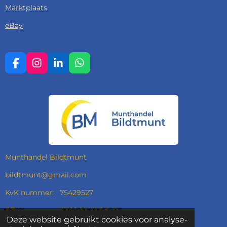
Marktplaats
eBay
F
I
L
W
A
N
I
H
C
S
N
A
E
T
K
T
B
A
E
S
O
G
D
A
O
R
I
P
K
A
N
P
M
Munthandel Bildtmunt
bildtmunt@gmail.com
KvK nummer: 75429527
BTW nummer: 8602.80.093.B.01
Deze website gebruikt cookies voor analyse-