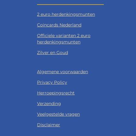
2 euro herdenkingsmunten
Coincards Nederland
Officiele varianten 2 euro
herdenkingsmunten
Zilver en Goud
Algemene voorwaarden
Privacy Policy
Herroepingsrecht
Verzending
Veelgestelde vragen
Disclaimer