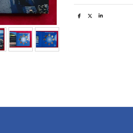
D
D
S
E
E
H
L
E
A
E
L
R
N
E