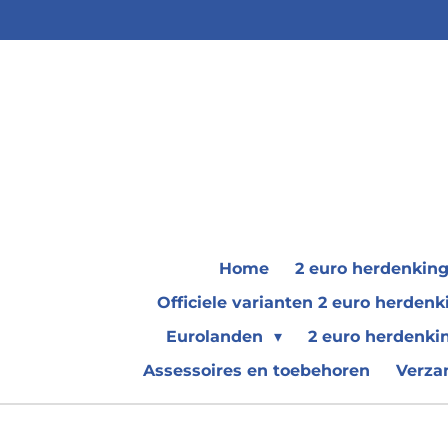
Ga
direct
naar
de
hoofdinhoud
Home
2 euro herdenkin
Officiele varianten 2 euro herde
Eurolanden
2 euro herdenki
Assessoires en toebehoren
Verza