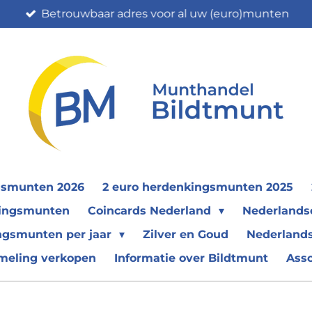
Betrouwbaar adres voor al uw (euro)munten
gsmunten 2026
2 euro herdenkingsmunten 2025
nkingsmunten
Coincards Nederland
Nederland
ngsmunten per jaar
Zilver en Goud
Nederlands
meling verkopen
Informatie over Bildtmunt
Ass