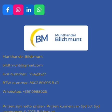
F
I
L
W
A
N
I
H
C
S
N
A
E
T
K
T
B
A
E
S
O
G
D
A
O
R
I
P
K
A
N
P
M
Munthandel Bildtmunt
bildtmunt@gmail.com
KvK nummer: 75429527
BTW nummer: 8602.80.093.B.01
WhatsApp: +31610988026
Prijzen zijn netto prijzen. Prijzen kunnen van tijd tot tijd
veranderen. © 2025 Bildtmunt