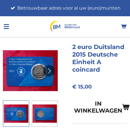
Ga
Betrouwbaar adres voor al uw (euro)munten
direct
naar
de
hoofdinhoud
2 euro Duitsland
2015 Deutsche
Einheit A
coincard
€ 15,00
IN
WINKELWAGEN