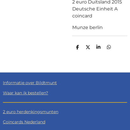
2 euro Duitsland 2015
Deutsche Einheit A
coincard
Munze berlin
D
D
S
D
E
E
H
E
L
E
A
L
E
L
R
E
N
E
N
Informatie over Bildtmunt
Waar kan ik bestellen?
2 euro herdenkingsmunten
Coincards Nederland