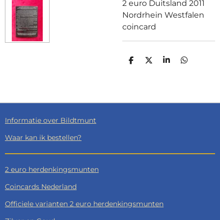
2 euro Duitsland 2011
Nordrhein Westfalen
coincard
D
D
S
D
E
E
H
E
L
E
A
L
E
L
R
E
N
E
N
Informatie over Bildtmunt
Waar kan ik bestellen?
2 euro herdenkingsmunten
Coincards Nederland
Officiele varianten 2 euro herdenkingsmunten