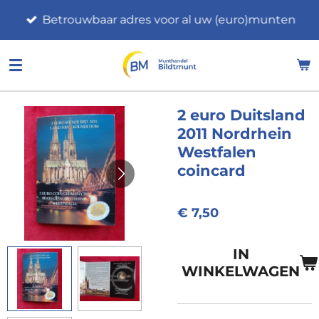
Ga
Betrouwbaar adres voor al uw (euro)munten
direct
naar
de
hoofdinhoud
2 euro Duitsland
2011 Nordrhein
Westfalen
coincard
€ 7,50
IN
WINKELWAGEN