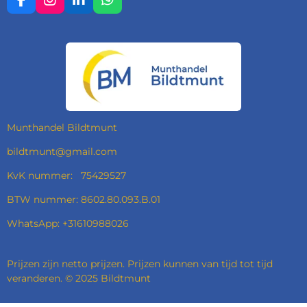
F
I
L
W
A
N
I
H
C
S
N
A
E
T
K
T
B
A
E
S
O
G
D
A
O
R
I
P
K
A
N
P
M
Munthandel Bildtmunt
bildtmunt@gmail.com
KvK nummer: 75429527
BTW nummer: 8602.80.093.B.01
WhatsApp: +31610988026
Prijzen zijn netto prijzen. Prijzen kunnen van tijd tot tijd
veranderen. © 2025 Bildtmunt