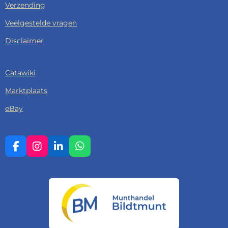
Verzending
Veelgestelde vragen
Disclaimer
Catawiki
Marktplaats
eBay
F
I
L
W
A
N
I
H
C
S
N
A
E
T
K
T
B
A
E
S
O
G
D
A
O
R
I
P
K
A
N
P
M