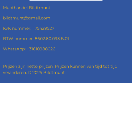
Munthandel Bildtmunt
bildtmunt@gmail.com
KvK nummer: 75429527
BTW nummer: 8602.80.093.B.01
WhatsApp: +31610988026
Prijzen zijn netto prijzen. Prijzen kunnen van tijd tot tijd
veranderen. © 2025 Bildtmunt