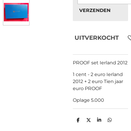
VERZENDEN
UITVERKOCHT
PROOF set Ierland 2012
1 cent - 2 euro Ierland
2012 + 2 euro Tien jaar
euro PROOF
Oplage 5.000
D
D
S
D
E
E
H
E