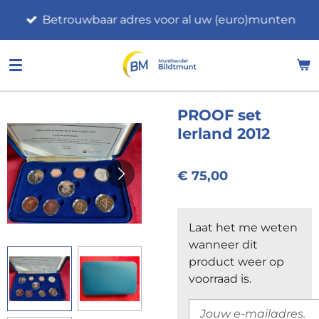
Ga
Betrouwbaar adres voor al uw (euro)munten
direct
naar
de
hoofdinhoud
PROOF set
Ierland 2012
€ 75,00
Laat het me weten
wanneer dit
product weer op
voorraad is.