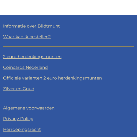
L
E
A
L
E
L
R
E
N
E
N
Informatie over Bildtmunt
Waar kan ik bestellen?
2 euro herdenkingsmunten
Coincards Nederland
Officiele varianten 2 euro herdenkingsmunten
Zilver en Goud
Algemene voorwaarden
Privacy Policy
Herroepingsrecht