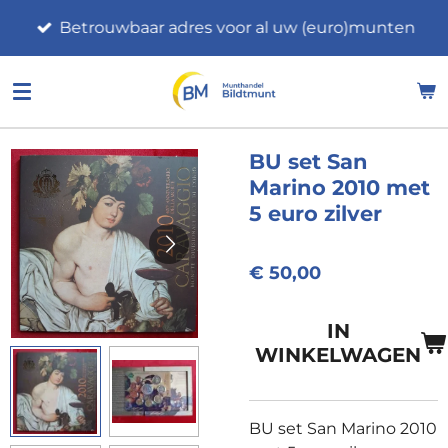
Ga
Betrouwbaar adres voor al uw (euro)munten
direct
naar
de
hoofdinhoud
BU set San
Marino 2010 met
5 euro zilver
€ 50,00
IN
WINKELWAGEN
BU set San Marino 2010