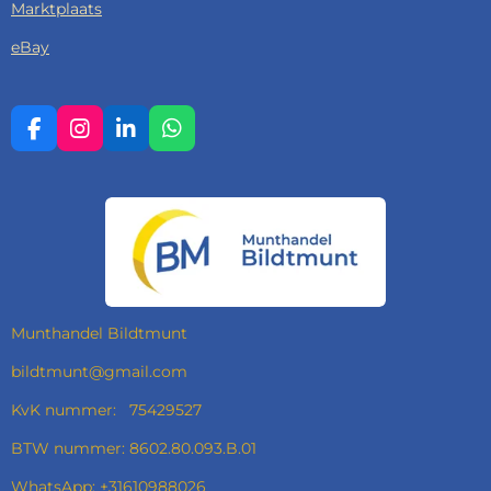
Marktplaats
eBay
F
I
L
W
A
N
I
H
C
S
N
A
E
T
K
T
B
A
E
S
O
G
D
A
O
R
I
P
K
A
N
P
M
Munthandel Bildtmunt
bildtmunt@gmail.com
KvK nummer: 75429527
BTW nummer: 8602.80.093.B.01
WhatsApp: +31610988026