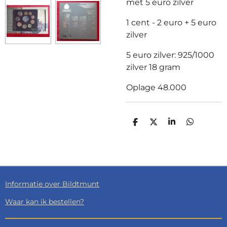
met 5 euro zilver
1 cent - 2 euro + 5 euro
zilver
5 euro zilver: 925/1000
zilver 18 gram
Oplage 48.000
D
D
S
D
E
E
H
E
L
E
A
L
E
L
R
E
N
E
N
Informatie over Bildtmunt
Waar kan ik bestellen?