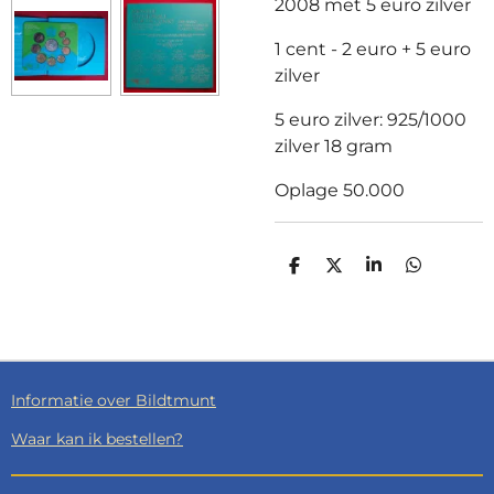
2008 met 5 euro zilver
1 cent - 2 euro + 5 euro
zilver
5 euro zilver: 925/1000
zilver 18 gram
Oplage 50.000
D
D
S
D
E
E
H
E
L
E
A
L
E
L
R
E
N
E
N
Informatie over Bildtmunt
Waar kan ik bestellen?