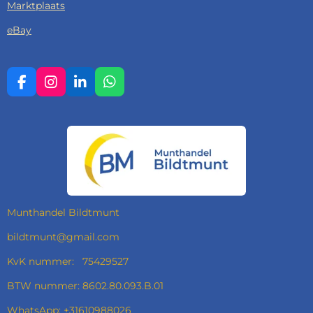
Marktplaats
eBay
F
I
L
W
A
N
I
H
C
S
N
A
E
T
K
T
B
A
E
S
O
G
D
A
O
R
I
P
K
A
N
P
M
Munthandel Bildtmunt
bildtmunt@gmail.com
KvK nummer: 75429527
BTW nummer: 8602.80.093.B.01
WhatsApp: +31610988026