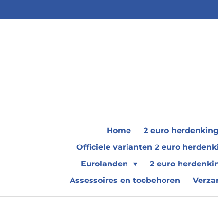
Ga
direct
naar
de
hoofdinhoud
Home
2 euro herdenkin
Officiele varianten 2 euro herde
Eurolanden
2 euro herdenki
Assessoires en toebehoren
Verza