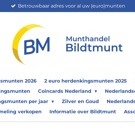
Betrouwbaar adres voor al uw (euro)munten
gsmunten 2026
2 euro herdenkingsmunten 2025
nkingsmunten
Coincards Nederland
Nederland
ngsmunten per jaar
Zilver en Goud
Nederlands
meling verkopen
Informatie over Bildtmunt
Ass