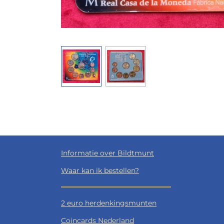
Informatie over Bildtmunt
Waar kan ik bestellen?
2 euro herdenkingsmunten
Coincards Nederland