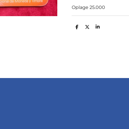
Oplage 25.000
D
D
S
E
E
H
L
E
A
E
L
R
N
E