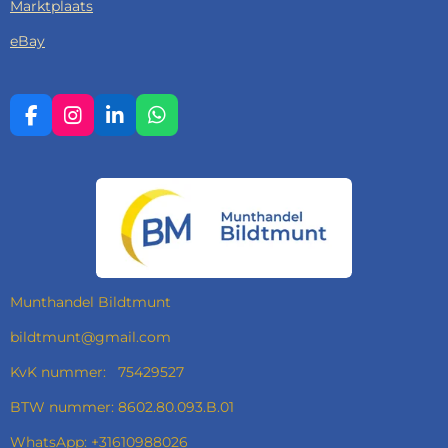
Marktplaats
eBay
F
I
L
W
A
N
I
H
C
S
N
A
E
T
K
T
B
A
E
S
O
G
D
A
O
R
I
P
K
A
N
P
M
Munthandel Bildtmunt
bildtmunt@gmail.com
KvK nummer: 75429527
BTW nummer: 8602.80.093.B.01
WhatsApp: +31610988026