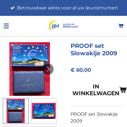
Ga
Betrouwbaar adres voor al uw (euro)munten
direct
naar
de
hoofdinhoud
PROOF set
Slowakije 2009
€ 60,00
IN
WINKELWAGEN
PROOF set Slowakije
2009