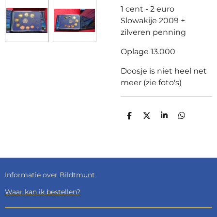
1 cent - 2 euro
Slowakije 2009 +
zilveren penning
Oplage 13.000
Doosje is niet heel net
meer (zie foto's)
D
D
S
D
E
E
H
E
L
E
A
L
E
L
R
E
N
E
N
Informatie over Bildtmunt
Waar kan ik bestellen?