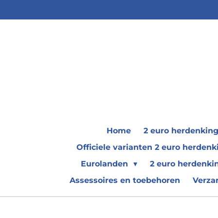
Ga
direct
naar
de
hoofdinhoud
Home
2 euro herdenkin
Officiele varianten 2 euro herde
Eurolanden
2 euro herdenki
Assessoires en toebehoren
Verza