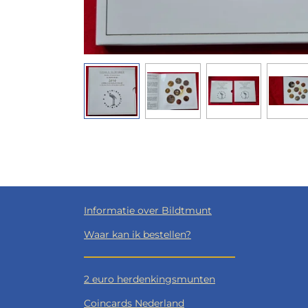
Informatie over Bildtmunt
Waar kan ik bestellen?
2 euro herdenkingsmunten
Coincards Nederland