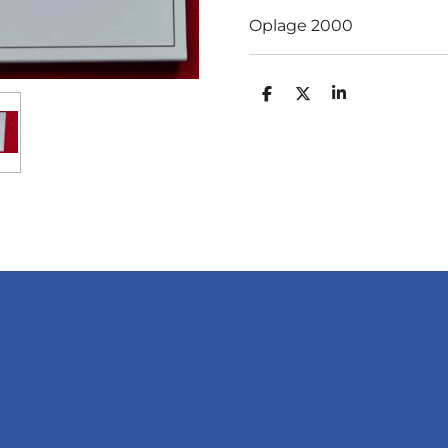
Oplage 2000
D
D
S
E
E
H
L
E
A
E
L
R
N
E