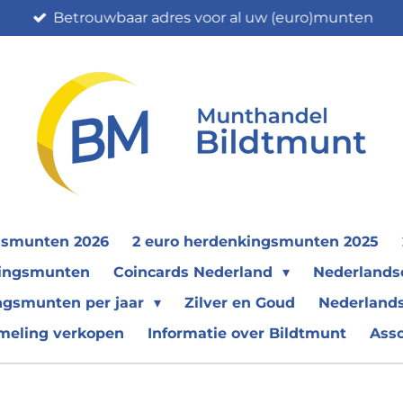
Betrouwbaar adres voor al uw (euro)munten
gsmunten 2026
2 euro herdenkingsmunten 2025
nkingsmunten
Coincards Nederland
Nederland
ngsmunten per jaar
Zilver en Goud
Nederlands
meling verkopen
Informatie over Bildtmunt
Ass