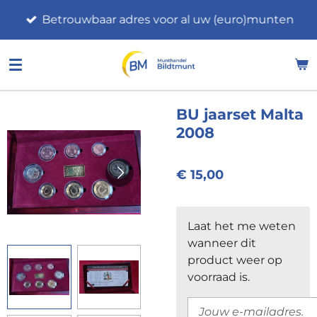
Ga
Betrouwbaar adres voor al uw (euro)munten
direct
naar
de
hoofdinhoud
BU jaarset Malta
2008
€ 15,00
Laat het me weten
wanneer dit
product weer op
voorraad is.