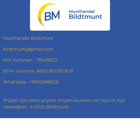
E
T
K
T
B
A
E
S
O
G
D
A
O
R
I
P
K
A
N
P
M
Munthandel Bildtmunt
bildtmunt@gmail.com
KvK nummer: 75429527
BTW nummer: 8602.80.093.B.01
WhatsApp: +31610988026
Prijzen zijn netto prijzen. Prijzen kunnen van tijd tot tijd
veranderen. © 2025 Bildtmunt