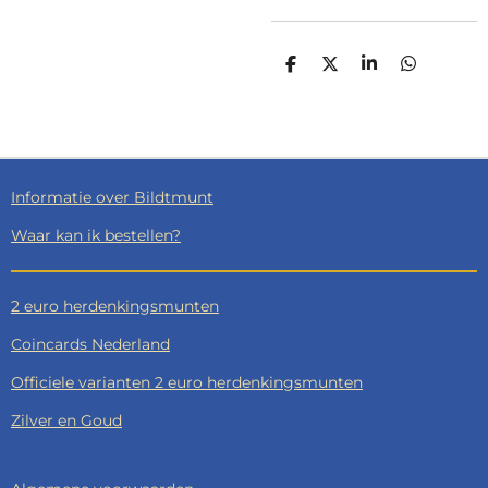
D
D
S
D
E
E
H
E
L
E
A
L
E
L
R
E
N
E
N
Informatie over Bildtmunt
Waar kan ik bestellen?
2 euro herdenkingsmunten
Coincards Nederland
Officiele varianten 2 euro herdenkingsmunten
Zilver en Goud