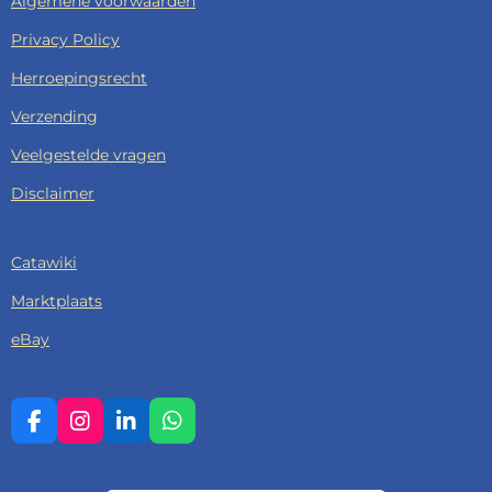
Algemene voorwaarden
Privacy Policy
Herroepingsrecht
Verzending
Veelgestelde vragen
Disclaimer
Catawiki
Marktplaats
eBay
F
I
L
W
A
N
I
H
C
S
N
A