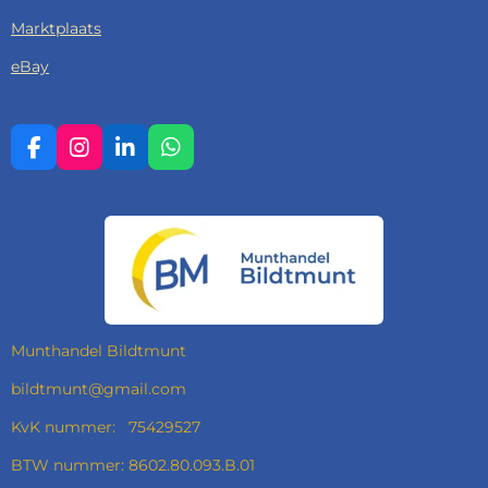
Marktplaats
eBay
F
I
L
W
A
N
I
H
C
S
N
A
E
T
K
T
B
A
E
S
O
G
D
A
O
R
I
P
K
A
N
P
M
Munthandel Bildtmunt
bildtmunt@gmail.com
KvK nummer: 75429527
BTW nummer: 8602.80.093.B.01