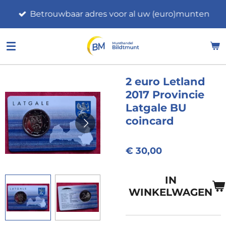
Ga
Betrouwbaar adres voor al uw (euro)munten
direct
naar
de
hoofdinhoud
2 euro Letland
2017 Provincie
Latgale BU
coincard
€ 30,00
IN
WINKELWAGEN