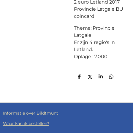
2 euro Letland 2017
Provincie Latgale BU
coincard
Thema: Provincie
Latgale
Er zijn 4 regio's in
Letland.
Oplage : 7.000
D
D
S
D
E
E
H
E
L
E
A
L
E
L
R
E
N
E
N
Informatie over Bildtmunt
Waar kan ik bestellen?