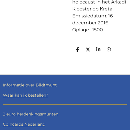
holocaust in het Arkadi
Klooster op Kreta
Emissiedatum: 16
december 2016
Oplage : 1500
D
D
S
D
E
E
H
E
L
E
A
L
E
L
R
E
N
E
N
Informatie over Bildtmunt
Waar kan ik bestellen?
2 euro herdenkingsmunten
Coincards Nederland