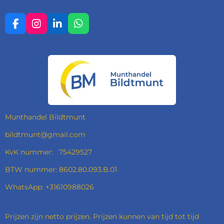
F
I
L
W
A
N
I
H
C
S
N
A
E
T
K
T
B
A
E
S
O
G
D
A
O
R
I
P
K
A
N
P
M
Munthandel Bildtmunt
bildtmunt@gmail.com
KvK nummer: 75429527
BTW nummer: 8602.80.093.B.01
WhatsApp: +31610988026
Prijzen zijn netto prijzen. Prijzen kunnen van tijd tot tijd