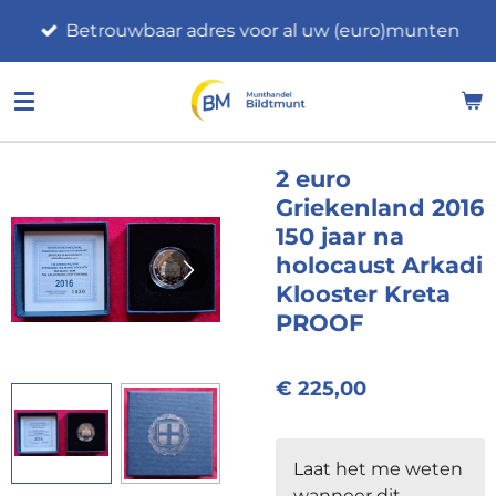
Ga
Betrouwbaar adres voor al uw (euro)munten
direct
naar
de
hoofdinhoud
2 euro
Griekenland 2016
150 jaar na
holocaust Arkadi
Klooster Kreta
PROOF
€ 225,00
Laat het me weten
wanneer dit