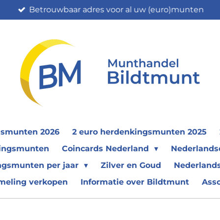
Betrouwbaar adres voor al uw (euro)munten
gsmunten 2026
2 euro herdenkingsmunten 2025
nkingsmunten
Coincards Nederland
Nederland
ngsmunten per jaar
Zilver en Goud
Nederlands
meling verkopen
Informatie over Bildtmunt
Ass