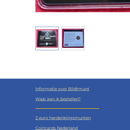
Informatie over Bildtmunt
Waar kan ik bestellen?
2 euro herdenkingsmunten
Coincards Nederland