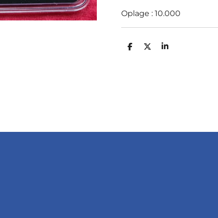
Oplage : 10.000
D
D
S
E
E
H
L
E
A
E
L
R
N
E