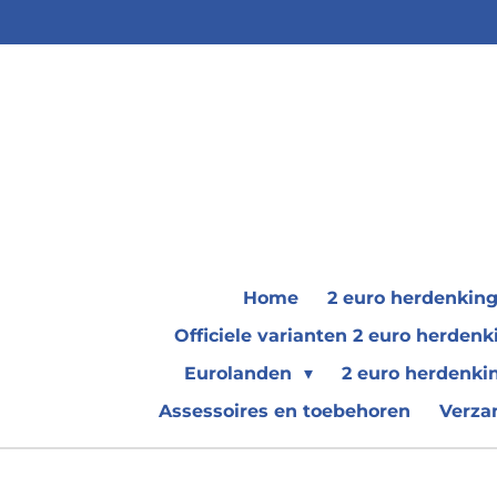
Ga
direct
naar
de
hoofdinhoud
Home
2 euro herdenkin
Officiele varianten 2 euro herde
Eurolanden
2 euro herdenki
Assessoires en toebehoren
Verza