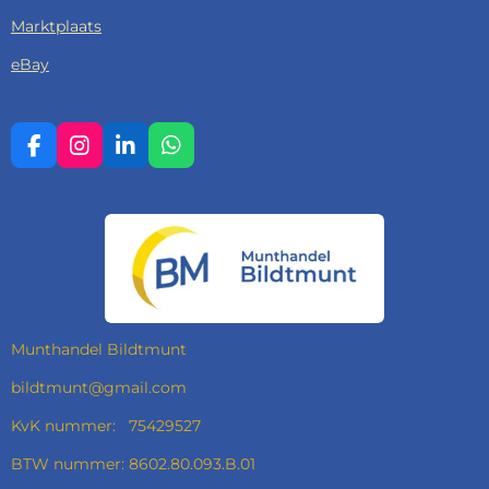
Marktplaats
eBay
F
I
L
W
A
N
I
H
C
S
N
A
E
T
K
T
B
A
E
S
O
G
D
A
O
R
I
P
K
A
N
P
M
Munthandel Bildtmunt
bildtmunt@gmail.com
KvK nummer: 75429527
BTW nummer: 8602.80.093.B.01