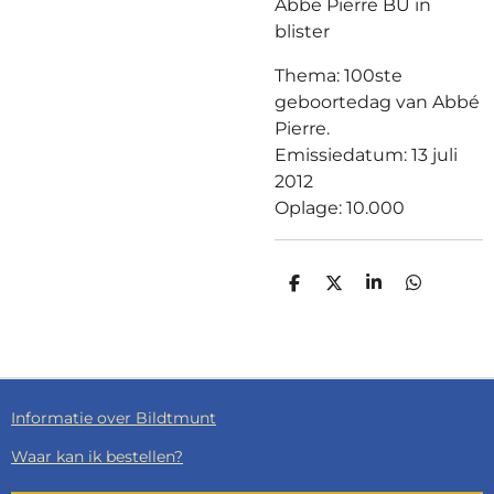
Abbe Pierre BU in
blister
Thema: 100ste
geboortedag van Abbé
Pierre.
Emissiedatum: 13 juli
2012
Oplage: 10.000
D
D
S
D
E
E
H
E
L
E
A
L
E
L
R
E
N
E
N
Informatie over Bildtmunt
Waar kan ik bestellen?