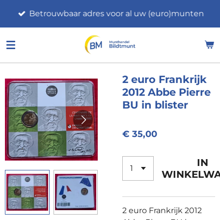
Ga
Betrouwbaar adres voor al uw (euro)munten
direct
naar
de
hoofdinhoud
2 euro Frankrijk
2012 Abbe Pierre
BU in blister
€ 35,00
IN
WINKELW
2 euro Frankrijk 2012