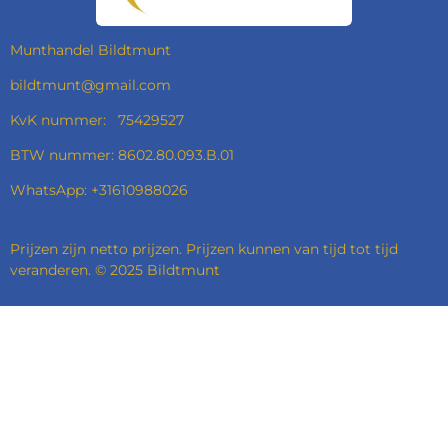
K
A
N
P
M
Munthandel Bildtmunt
bildtmunt@gmail.com
KvK nummer: 75429527
BTW nummer: 8602.80.093.B.01
WhatsApp: +31610988026
Prijzen zijn netto prijzen. Prijzen kunnen van tijd tot tijd
veranderen. © 2025 Bildtmunt