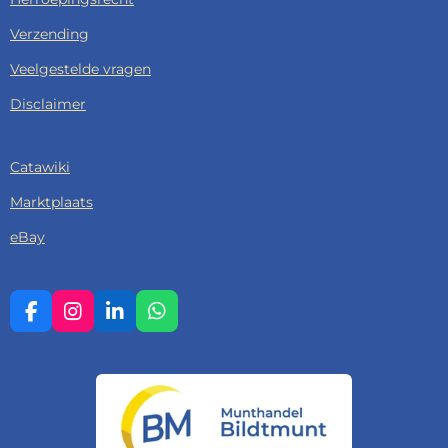
Verzending
Veelgestelde vragen
Disclaimer
Catawiki
Marktplaats
eBay
F
I
L
W
A
N
I
H
C
S
N
A
E
T
K
T
B
A
E
S
O
G
D
A
O
R
I
P