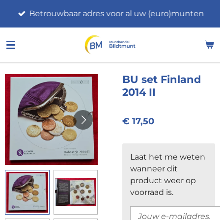
Ga
Betrouwbaar adres voor al uw (euro)munten
direct
naar
de
hoofdinhoud
BU set Finland
2014 II
€ 17,50
Laat het me weten
wanneer dit
product weer op
voorraad is.