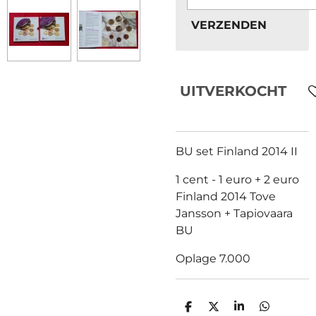
VERZENDEN
UITVERKOCHT
BU set Finland 2014 II
1 cent - 1 euro + 2 euro
Finland 2014 Tove
Jansson + Tapiovaara
BU
Oplage 7.000
D
D
S
D