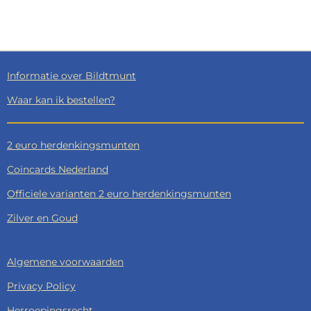
E
E
H
E
L
E
A
L
E
L
R
E
N
E
N
Informatie over Bildtmunt
Waar kan ik bestellen?
2 euro herdenkingsmunten
Coincards Nederland
Officiele varianten 2 euro herdenkingsmunten
Zilver en Goud
Algemene voorwaarden
Privacy Policy
Herroepingsrecht