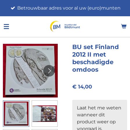
Ga
Betrouwbaar adres voor al uw (euro)munten
direct
naar
de
hoofdinhoud
BU set Finland
2012 II met
beschadigde
omdoos
€ 14,00
Laat het me weten
wanneer dit
product weer op
voorraad is.