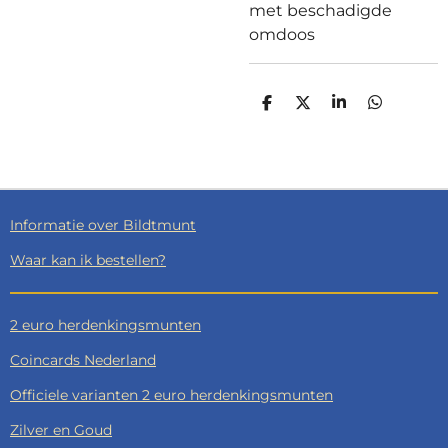
met beschadigde
omdoos
D
D
S
D
E
E
H
E
L
E
A
L
E
L
R
E
N
E
N
Informatie over Bildtmunt
Waar kan ik bestellen?
2 euro herdenkingsmunten
Coincards Nederland
Officiele varianten 2 euro herdenkingsmunten
Zilver en Goud