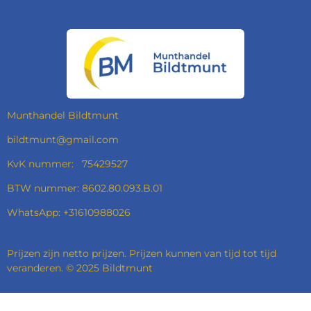
A
N
I
H
C
S
N
A
E
T
K
T
B
A
E
S
O
G
D
A
O
R
I
P
K
A
N
P
M
Munthandel Bildtmunt
bildtmunt@gmail.com
KvK nummer: 75429527
BTW nummer: 8602.80.093.B.01
WhatsApp: +31610988026
Prijzen zijn netto prijzen. Prijzen kunnen van tijd tot tijd
veranderen. © 2025 Bildtmunt