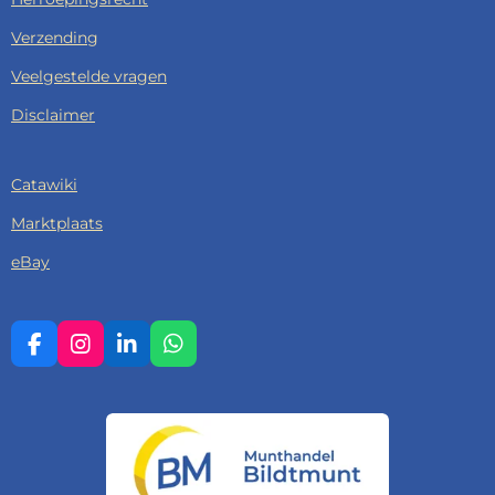
Verzending
Veelgestelde vragen
Disclaimer
Catawiki
Marktplaats
eBay
F
I
L
W
A
N
I
H
C
S
N
A
E
T
K
T
B
A
E
S
O
G
D
A
O
R
I
P