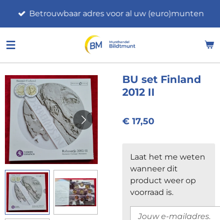
Ga
Betrouwbaar adres voor al uw (euro)munten
direct
naar
de
hoofdinhoud
BU set Finland
2012 II
€ 17,50
Laat het me weten
wanneer dit
product weer op
voorraad is.