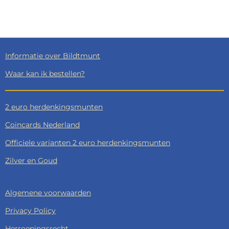
E
E
H
E
L
E
A
L
E
L
R
E
N
E
N
Informatie over Bildtmunt
Waar kan ik bestellen?
2 euro herdenkingsmunten
Coincards Nederland
Officiele varianten 2 euro herdenkingsmunten
Zilver en Goud
Algemene voorwaarden
Privacy Policy
Herroepingsrecht