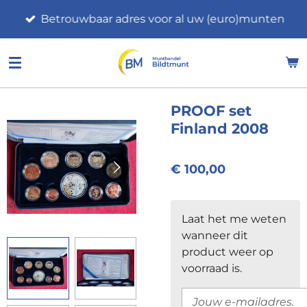
Ga
Betrouwbaar adres voor al uw (euro)munten
direct
naar
de
hoofdinhoud
PROOF set
Finland 2008
€ 100,00
Laat het me weten
wanneer dit
product weer op
voorraad is.