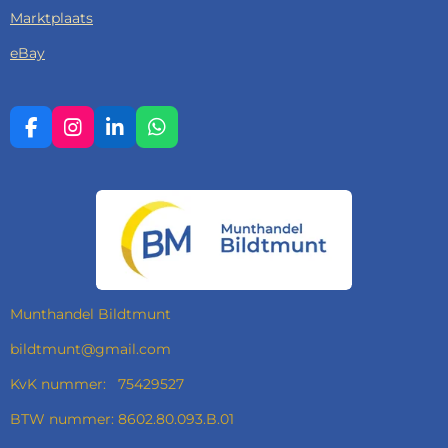
Marktplaats
eBay
F
I
L
W
A
N
I
H
C
S
N
A
E
T
K
T
B
A
E
S
O
G
D
A
O
R
I
P
K
A
N
P
M
Munthandel Bildtmunt
bildtmunt@gmail.com
KvK nummer: 75429527
BTW nummer: 8602.80.093.B.01