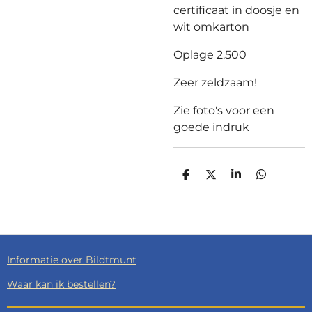
certificaat in doosje en
wit omkarton
Oplage 2.500
Zeer zeldzaam!
Zie foto's voor een
goede indruk
D
D
S
D
E
E
H
E
L
E
A
L
E
L
R
E
N
E
N
Informatie over Bildtmunt
Waar kan ik bestellen?