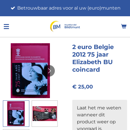
Ga
Betrouwbaar adres voor al uw (euro)munten
direct
naar
de
hoofdinhoud
2 euro Belgie
2012 75 jaar
Elizabeth BU
coincard
€ 25,00
Laat het me weten
wanneer dit
product weer op
voorraad is.