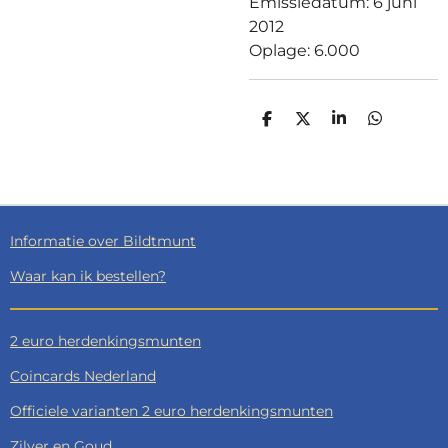
Emissiedatum: 6 juni
2012
Oplage: 6.000
D
D
S
D
E
E
H
E
L
E
A
L
E
L
R
E
N
E
N
Informatie over Bildtmunt
Waar kan ik bestellen?
2 euro herdenkingsmunten
Coincards Nederland
Officiele varianten 2 euro herdenkingsmunten
Zilver en Goud