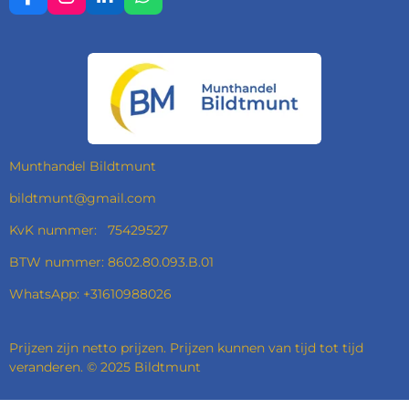
F
I
L
W
A
N
I
H
C
S
N
A
E
T
K
T
B
A
E
S
O
G
D
A
O
R
I
P
K
A
N
P
M
Munthandel Bildtmunt
bildtmunt@gmail.com
KvK nummer: 75429527
BTW nummer: 8602.80.093.B.01
WhatsApp: +31610988026
Prijzen zijn netto prijzen. Prijzen kunnen van tijd tot tijd
veranderen. © 2025 Bildtmunt