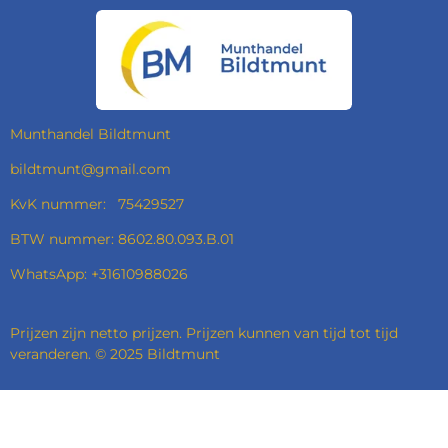
E
T
K
T
B
A
E
S
O
G
D
A
O
R
I
P
K
A
N
P
M
Munthandel Bildtmunt
bildtmunt@gmail.com
KvK nummer: 75429527
BTW nummer: 8602.80.093.B.01
WhatsApp: +31610988026
Prijzen zijn netto prijzen. Prijzen kunnen van tijd tot tijd
veranderen. © 2025 Bildtmunt