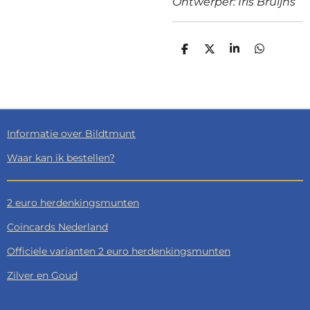
Ontwerper: Iris Bruijns
D
D
S
D
E
E
H
E
L
E
A
L
E
L
R
E
N
E
N
Informatie over Bildtmunt
Waar kan ik bestellen?
2 euro herdenkingsmunten
Coincards Nederland
Officiele varianten 2 euro herdenkingsmunten
Zilver en Goud