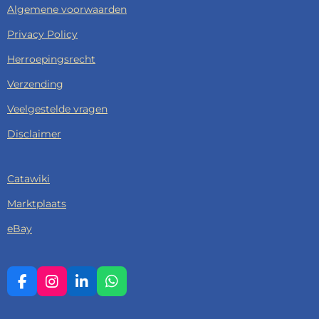
Algemene voorwaarden
Privacy Policy
Herroepingsrecht
Verzending
Veelgestelde vragen
Disclaimer
Catawiki
Marktplaats
eBay
F
I
L
W
A
N
I
H
C
S
N
A