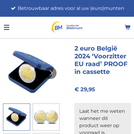
Ga
Betrouwbaar adres voor al uw (euro)munten
direct
naar
de
hoofdinhoud
2 euro België
2024 ‘Voorzitter
EU raad’ PROOF
in cassette
€ 29,95
Laat het me weten
wanneer dit
product weer op
voorraad is.