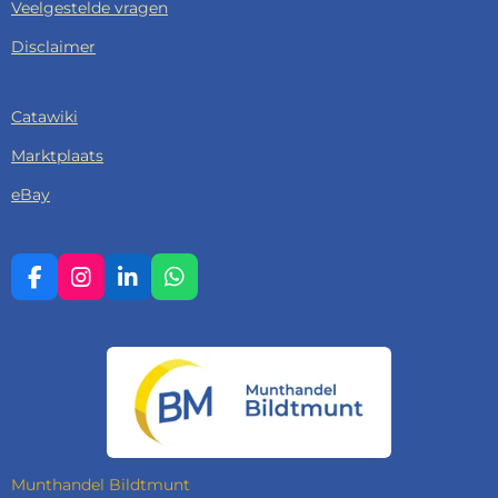
Veelgestelde vragen
Disclaimer
Catawiki
Marktplaats
eBay
F
I
L
W
A
N
I
H
C
S
N
A
E
T
K
T
B
A
E
S
O
G
D
A
O
R
I
P
K
A
N
P
M
Munthandel Bildtmunt