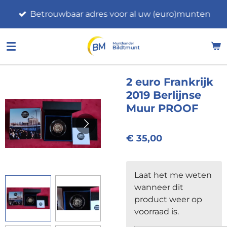
Ga
Betrouwbaar adres voor al uw (euro)munten
direct
naar
de
hoofdinhoud
2 euro Frankrijk
2019 Berlijnse
Muur PROOF
€ 35,00
Laat het me weten
wanneer dit
product weer op
voorraad is.