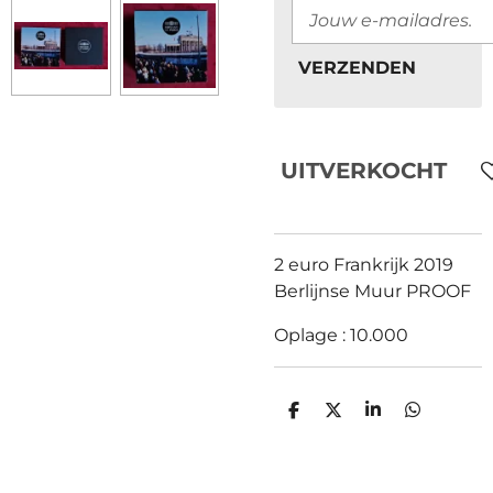
VERZENDEN
UITVERKOCHT
2 euro Frankrijk 2019
Berlijnse Muur PROOF
Oplage : 10.000
D
D
S
D
E
E
H
E
L
E
A
L
E
L
R
E
N
E
N