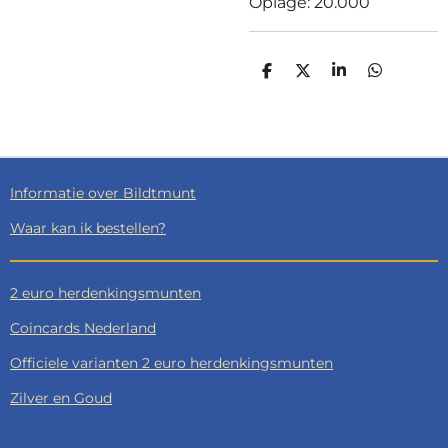
Oplage: 20.000
D
D
S
D
E
E
H
E
L
E
A
L
E
L
R
E
N
E
N
Informatie over Bildtmunt
Waar kan ik bestellen?
2 euro herdenkingsmunten
Coincards Nederland
Officiele varianten 2 euro herdenkingsmunten
Zilver en Goud