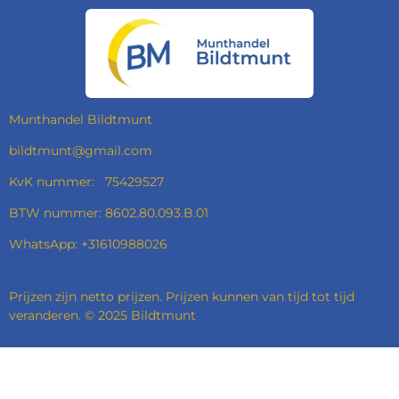
E
T
K
T
B
A
E
S
O
G
D
A
O
R
I
P
K
A
N
P
M
Munthandel Bildtmunt
bildtmunt@gmail.com
KvK nummer: 75429527
BTW nummer: 8602.80.093.B.01
WhatsApp: +31610988026
Prijzen zijn netto prijzen. Prijzen kunnen van tijd tot tijd
veranderen. © 2025 Bildtmunt