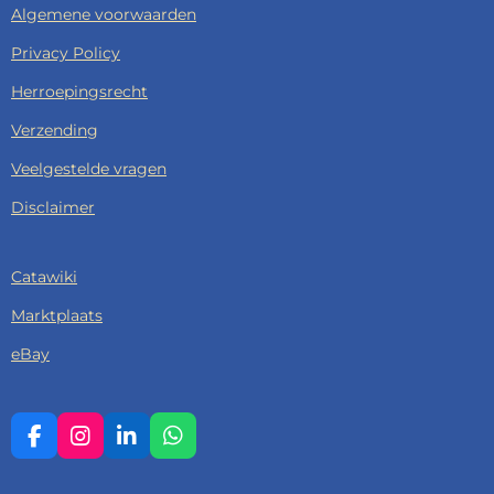
Algemene voorwaarden
Privacy Policy
Herroepingsrecht
Verzending
Veelgestelde vragen
Disclaimer
Catawiki
Marktplaats
eBay
F
I
L
W
A
N
I
H
C
S
N
A